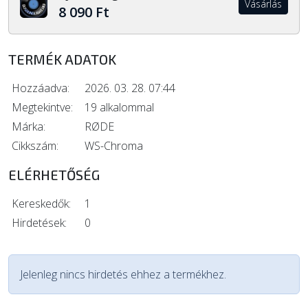
Vásárlás
8 090 Ft
TERMÉK ADATOK
Hozzáadva:
2026. 03. 28. 07:44
Megtekintve:
19 alkalommal
Márka:
RØDE
Cikkszám:
WS-Chroma
ELÉRHETŐSÉG
Kereskedők:
1
Hirdetések:
0
Jelenleg nincs hirdetés ehhez a termékhez.