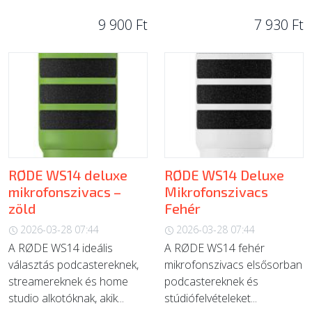
9 900 Ft
7 930 Ft
RØDE WS14 deluxe
RØDE WS14 Deluxe
mikrofonszivacs –
Mikrofonszivacs
zöld
Fehér
2026-03-28 07:44
2026-03-28 07:44
A RØDE WS14 ideális
A RØDE WS14 fehér
választás podcastereknek,
mikrofonszivacs elsősorban
streamereknek és home
podcastereknek és
studio alkotóknak, akik...
stúdiófelvételeket...