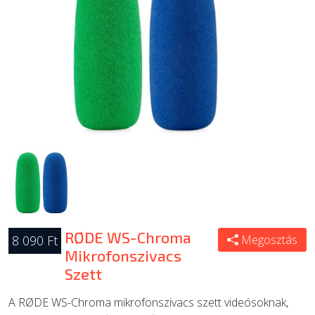
ÚJ TERMÉKEK
RØDE WS-Chroma
8 090 Ft
Megosztás
Mikrofonszivacs
Szett
A RØDE WS-Chroma mikrofonszivacs szett videósoknak,