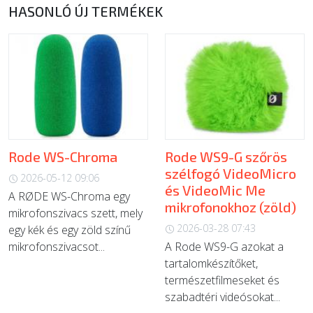
HASONLÓ ÚJ TERMÉKEK
Rode WS-Chroma
Rode WS9-G szőrös
szélfogó VideoMicro
2026-05-12 09:06
és VideoMic Me
A RØDE WS-Chroma egy
mikrofonokhoz (zöld)
mikrofonszivacs szett, mely
2026-03-28 07:43
egy kék és egy zöld színű
mikrofonszivacsot...
A Rode WS9-G azokat a
tartalomkészítőket,
természetfilmeseket és
szabadtéri videósokat...