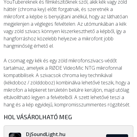
YouTubereknek és filmkészítőknek szól, akik kék vagy zöld
háttér (chroma key) előtt forgatnak, és szeretnék a
mikrofont a képbe is benyújtani anélkül, hogy az láthatóan
megjelenjen a végleges felvételen. Az utómunkában a kék
vagy zöld szivacs könnyen kiszerkeszthető a képből, így a
hangforráshoz közelebb helyezve a mikrofont jobb
hangminőség érhető el.
A csomag egy kék és egy zöld mikrofonszivacs-védőt
tartalmaz, amelyek a RØDE VideoMic NTG mikrofonnal
kompatibilisek. A szivacsok chroma key technikával
(kékdoboz / zölddoboz) kombinálva lehetővé teszik, hogy a
mikrofon a képkeret területén belülre kerüljön, majd utólag
eltávolítható legyen a felvételből. A szett lehetővé teszi a
hang és a kép egyidejű, kompromisszummentes rögzítését.
HOL VÁSÁROLHATÓ MEG
DjSoundLight.hu