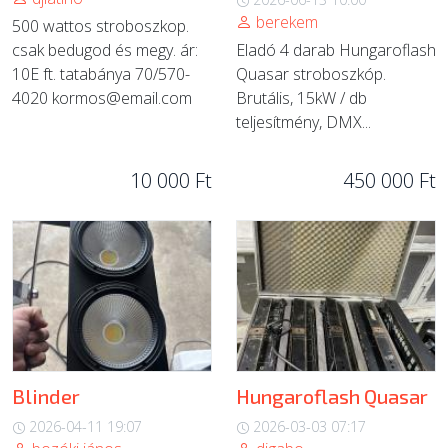
berekem
500 wattos stroboszkop.
csak bedugod és megy. ár:
Eladó 4 darab Hungaroflash
10E ft. tatabánya 70/570-
Quasar stroboszkóp.
4020
kormos@email.com
Brutális, 15kW / db
teljesítmény, DMX...
10 000 Ft
450 000 Ft
Blinder
Hungaroflash Quasar
2026-04-11 19:07
2026-03-03 07:17