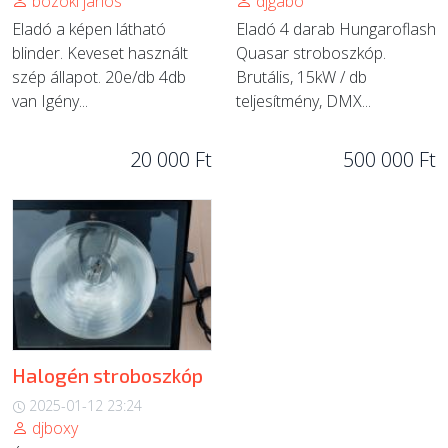
bozóki jános
djgabo
Eladó a képen látható
Eladó 4 darab Hungaroflash
blinder. Keveset használt
Quasar stroboszkóp.
szép állapot. 20e/db 4db
Brutális, 15kW / db
van Igény...
teljesítmény, DMX...
20 000 Ft
500 000 Ft
Halogén stroboszkóp
2025-01-12 23:24
djboxy