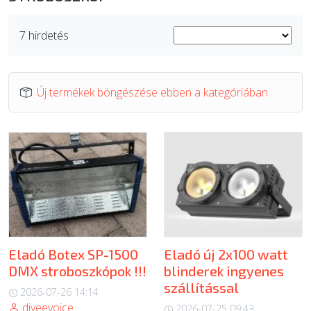
ÚJ TERMÉKEK
7 hirdetés
Új termékek böngészése ebben a kategóriában
Eladó Botex SP-1500
Eladó új 2x100 watt
DMX stroboszkópok !!!
blinderek ingyenes
szállítással
2026-07-26 14:14
djveevoice
2026-07-25 09:43