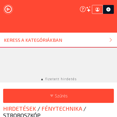
DJ ESZKÖZ
KERESS A KATEGÓRIÁKBAN
HANGTECHNIKA
FÉNYTECHNIKA
▲ fizetett hirdetés
STÚDIÓTECHNIKA
Szűrés
EGYÉB
HIRDETÉSEK
/
FÉNYTECHNIKA
/
SZOLGÁLTATÁSOK
STROBOSZKÓP