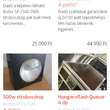
gabi007
Eladó a képeken látható
Botex SP-1500 DMX
Eladó számlával, garanciával
stroboszkóp, pár bulit ment,
új 2x100 watt teljesítményű,
karcmentes...
fém házas blinderek,
ingyenes...
25 000 Ft
44 990 Ft
500w stroboszkop
Hungaroflash Quasar
4 db
2026-07-03 13:24
djlatino
2026-06-13 10:00