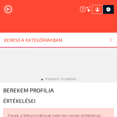
DJ ESZKÖZ
KERESS A KATEGÓRIÁKBAN
HANGTECHNIKA
FÉNYTECHNIKA
▲ fizetett hirdetés
STÚDIÓTECHNIKA
BEREKEM PROFILJA
EGYÉB
ÉRTÉKELÉSEI
SZOLGÁLTATÁSOK
Ennek a felhasználónak még nincsenek értékelései.