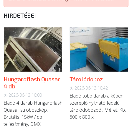
ÚJ TERMÉKEK
HIRDETÉSEI
Hungaroflash Quasar
Tárolódoboz
4 db
2026-06-13 10:42
2026-06-13 10:00
Eladó több darab a képen
Eladó 4 darab Hungaroflash
szereplő nyitható fedelű
Quasar stroboszkóp.
tárolódobozból. Méret: Kb.
Brutális, 15kW / db
600 x 800 x...
teljesítmény, DMX...