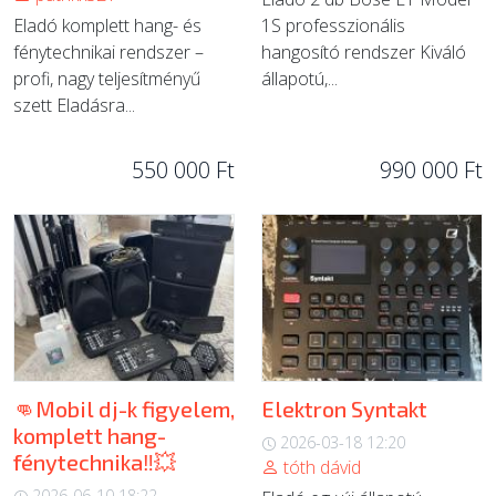
Eladó komplett hang- és
1S professzionális
fénytechnikai rendszer –
hangosító rendszer Kiváló
profi, nagy teljesítményű
állapotú,...
szett Eladásra...
550 000 Ft
990 000 Ft
👊Mobil dj-k figyelem,
Elektron Syntakt
komplett hang-
2026-03-18 12:20
fénytechnika‼️💥
tóth dávid
2026-06-10 18:22