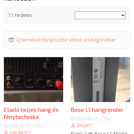
ÚJ TERMÉKEK
11 hirdetés
Új termékek böngészése ebben a kategóriában
Eladó teljes hang és
Bose L1 hangrender
fénytechnika
2026-06-23 12:55
sinya01
2026-07-19 12:57
patrikk321
Eladó 2 db Bose L1 Model