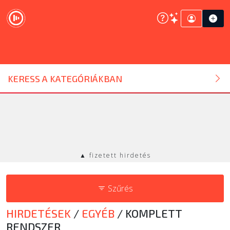
DJ ESZKÖZ
KERESS A KATEGÓRIÁKBAN
HANGTECHNIKA
FÉNYTECHNIKA
▲ fizetett hirdetés
STÚDIÓTECHNIKA
Szűrés
EGYÉB
HIRDETÉSEK
/
EGYÉB
/
KOMPLETT
SZOLGÁLTATÁSOK
RENDSZER