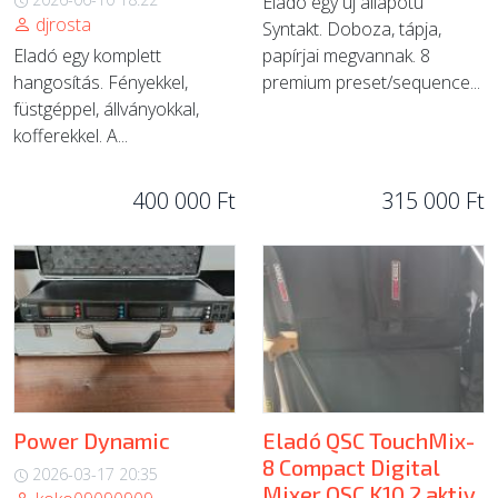
Eladó egy új állapotú
djrosta
Syntakt. Doboza, tápja,
Eladó egy komplett
papírjai megvannak. 8
hangosítás. Fényekkel,
premium preset/sequence...
füstgéppel, állványokkal,
kofferekkel. A...
400 000 Ft
315 000 Ft
Power Dynamic
Eladó QSC TouchMix-
8 Compact Digital
2026-03-17 20:35
Mixer QSC K10.2 aktiv