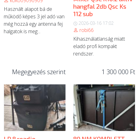
koko09090909
hangfal 2db Qsc Ks
Használt alapot bá de
112 sub
működő képes 3 jel adó van
2026-03-16 17:02
még hozzá egy antenna fej
robi66
halgatok is meg...
Kihasználatlanság miatt
eladó profi kompakt
rendszer.
Megegyezés szerint
1 300 000 Ft
LD 8 roadie
80 NM KOMPLETT -