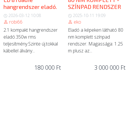
hangrendszer eladó.
SZÍNPAD RENDSZER
2026-03-12 10:08
2025-10-11 19:09
robi66
eko
2.1 kompakt hangrendszer
Eladó a képeken látható 80
eladó.350w rms
nm komplett színpad
teljesítmény.Szinte új.tokkal
rendszer. Magassága: 1.25
kábellel álvány...
m plusz az...
180 000 Ft
3 000 000 Ft