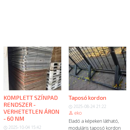
KOMPLETT SZÍNPAD
Taposó kordon
RENDSZER -
2025-08-24 21:22
VERHETETLEN ÁRON
eko
- 60 NM
Eladó a képeken látható,
2025-10-04 15:42
moduláris taposó kordon