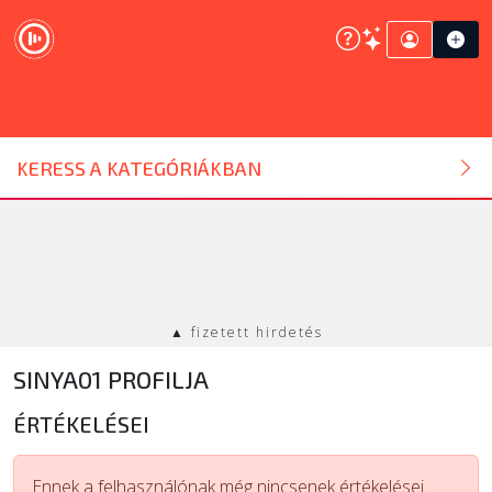
DJ ESZKÖZ
KERESS A KATEGÓRIÁKBAN
HANGTECHNIKA
FÉNYTECHNIKA
▲ fizetett hirdetés
STÚDIÓTECHNIKA
SINYA01 PROFILJA
EGYÉB
ÉRTÉKELÉSEI
SZOLGÁLTATÁSOK
Ennek a felhasználónak még nincsenek értékelései.