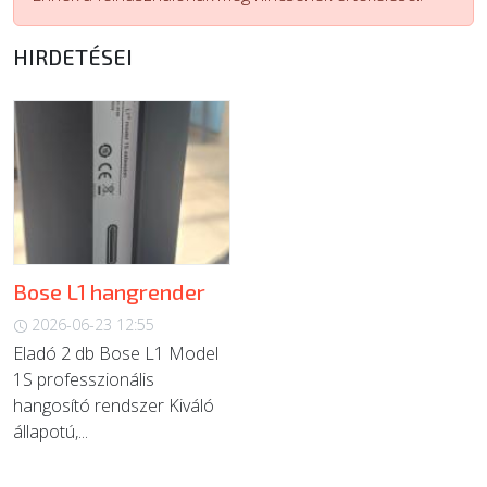
ÚJ TERMÉKEK
HIRDETÉSEI
Bose L1 hangrender
2026-06-23 12:55
Eladó 2 db Bose L1 Model
1S professzionális
hangosító rendszer Kiváló
állapotú,...