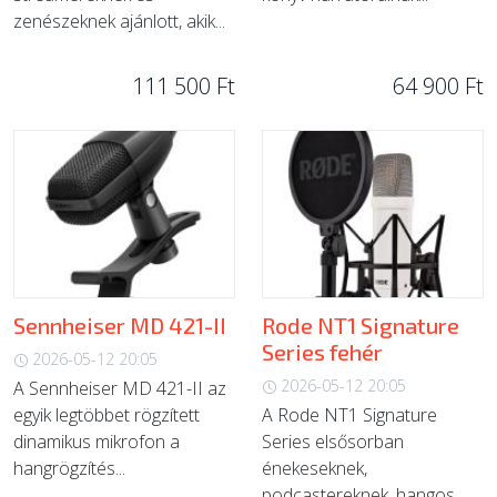
zenészeknek ajánlott, akik...
111 500 Ft
64 900 Ft
Sennheiser MD 421-II
Rode NT1 Signature
Series fehér
2026-05-12 20:05
2026-05-12 20:05
A Sennheiser MD 421-II az
egyik legtöbbet rögzített
A Rode NT1 Signature
dinamikus mikrofon a
Series elsősorban
hangrögzítés...
énekeseknek,
podcastereknek, hangos