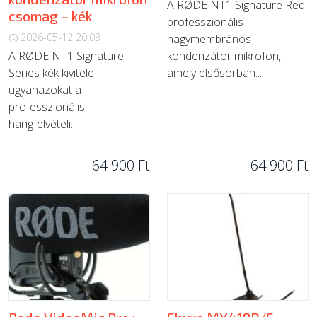
A RØDE NT1 Signature Red
csomag – kék
professzionális
2026-05-12 20:03
nagymembrános
A RØDE NT1 Signature
kondenzátor mikrofon,
Series kék kivitele
amely elsősorban...
ugyanazokat a
professzionális
hangfelvételi...
64 900 Ft
64 900 Ft