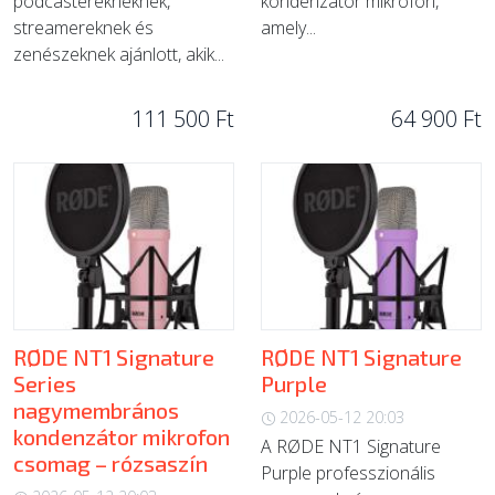
podcasterekneknek,
kondenzátor mikrofon,
streamereknek és
amely...
zenészeknek ajánlott, akik...
111 500 Ft
64 900 Ft
RØDE NT1 Signature
RØDE NT1 Signature
Series
Purple
nagymembrános
2026-05-12 20:03
kondenzátor mikrofon
A RØDE NT1 Signature
csomag – rózsaszín
Purple professzionális