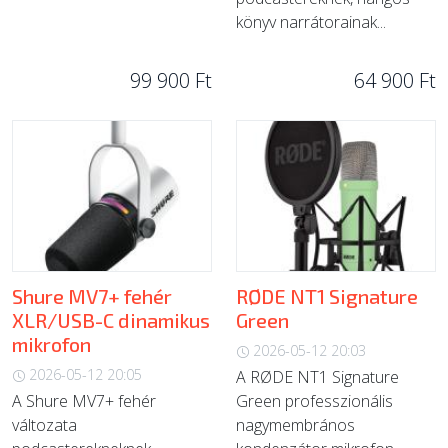
könyv narrátorainak...
99 900 Ft
64 900 Ft
Shure MV7+ fehér
RØDE NT1 Signature
XLR/USB-C dinamikus
Green
mikrofon
2026-05-12 20:03
2026-05-12 20:05
A RØDE NT1 Signature
A Shure MV7+ fehér
Green professzionális
változata
nagymembrános