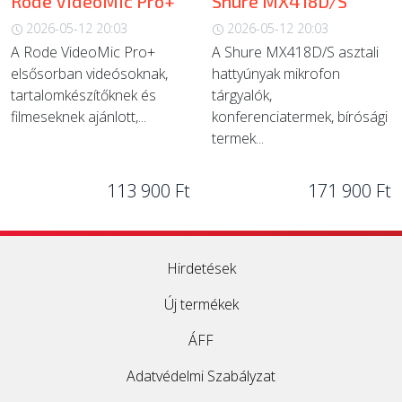
Rode VideoMic Pro+
Shure MX418D/S
2026-05-12 20:03
2026-05-12 20:03
A Rode VideoMic Pro+
A Shure MX418D/S asztali
elsősorban videósoknak,
hattyúnyak mikrofon
tartalomkészítőknek és
tárgyalók,
filmeseknek ajánlott,...
konferenciatermek, bírósági
termek...
113 900 Ft
171 900 Ft
Hirdetések
Új termékek
ÁFF
Adatvédelmi Szabályzat