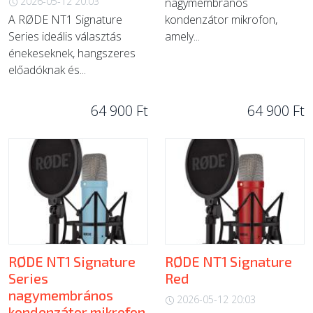
2026-05-12 20:03
nagymembrános
A RØDE NT1 Signature
kondenzátor mikrofon,
Series ideális választás
amely...
énekeseknek, hangszeres
előadóknak és...
64 900 Ft
64 900 Ft
RØDE NT1 Signature
RØDE NT1 Signature
Series
Red
nagymembrános
2026-05-12 20:03
kondenzátor mikrofon