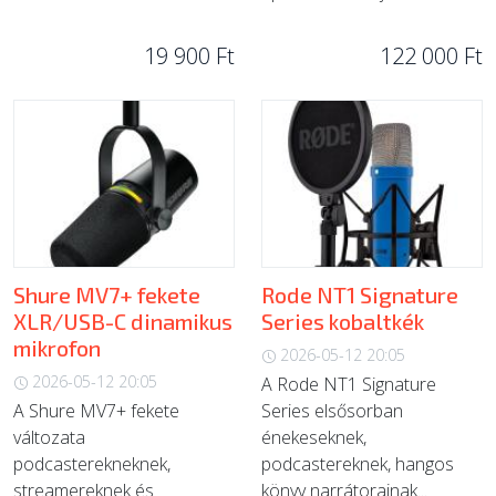
19 900 Ft
122 000 Ft
Shure MV7+ fekete
Rode NT1 Signature
XLR/USB-C dinamikus
Series kobaltkék
mikrofon
2026-05-12 20:05
2026-05-12 20:05
A Rode NT1 Signature
A Shure MV7+ fekete
Series elsősorban
változata
énekeseknek,
podcasterekneknek,
podcastereknek, hangos
streamereknek és
könyv narrátorainak...