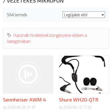
/
VEZETÉKES MIKROFON
ÚJ TERMÉKEK
564 termék
Használt hirdetések böngészése ebben a
kategóriában
Sennheiser AWM 4
Shure WH20-QTR
2026-06-25 21:47
2026-06-10 17:32