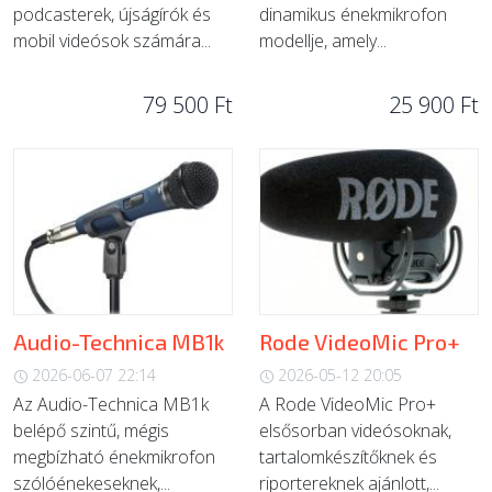
podcasterek, újságírók és
dinamikus énekmikrofon
mobil videósok számára...
modellje, amely...
79 500 Ft
25 900 Ft
Audio-Technica MB1k
Rode VideoMic Pro+
2026-06-07 22:14
2026-05-12 20:05
Az Audio-Technica MB1k
A Rode VideoMic Pro+
belépő szintű, mégis
elsősorban videósoknak,
megbízható énekmikrofon
tartalomkészítőknek és
szólóénekeseknek,...
riportereknek ajánlott,...