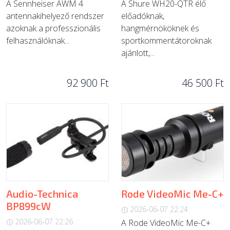
A Sennheiser AWM 4
A Shure WH20-QTR élő
antennakihelyező rendszer
előadóknak,
azoknak a professzionális
hangmérnököknek és
felhasználóknak...
sportkommentátoroknak
ajánlott,...
92 900 Ft
46 500 Ft
Audio-Technica
Rode VideoMic Me-C+
BP899cW
2026-06-07 22:24
2026-06-07 22:26
A Rode VideoMic Me-C+