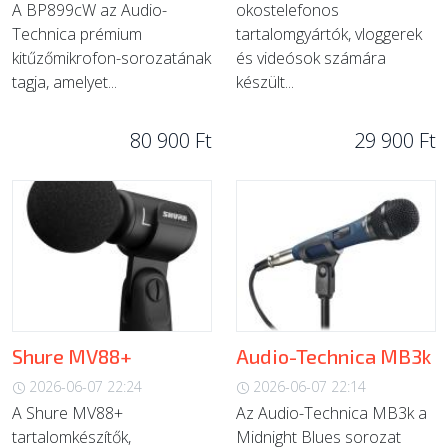
A BP899cW az Audio-
okostelefonos
Technica prémium
tartalomgyártók, vloggerek
kitűzőmikrofon-sorozatának
és videósok számára
tagja, amelyet...
készült...
80 900 Ft
29 900 Ft
Shure MV88+
Audio-Technica MB3k
2026-06-07 22:24
2026-06-07 22:14
A Shure MV88+
Az Audio-Technica MB3k a
tartalomkészítők,
Midnight Blues sorozat