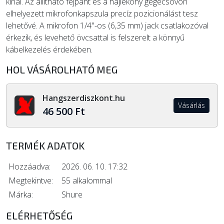
kínál. Az állítható fejpánt és a hajlékony gégecsövön
elhelyezett mikrofonkapszula precíz pozicionálást tesz
lehetővé. A mikrofon 1/4"-os (6,35 mm) jack csatlakozóval
érkezik, és levehető övcsattal is felszerelt a könnyű
kábelkezelés érdekében.
HOL VÁSÁROLHATÓ MEG
Hangszerdiszkont.hu
Vásárlás
46 500 Ft
TERMÉK ADATOK
Hozzáadva:
2026. 06. 10. 17:32
Megtekintve:
55 alkalommal
Márka:
Shure
ELÉRHETŐSÉG