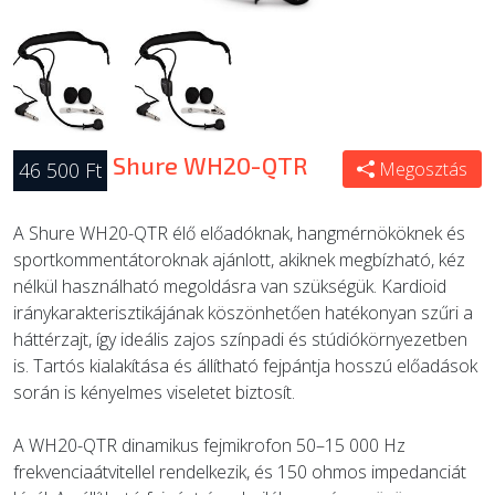
Shure WH20-QTR
46 500 Ft
Megosztás
A Shure WH20-QTR élő előadóknak, hangmérnököknek és
sportkommentátoroknak ajánlott, akiknek megbízható, kéz
nélkül használható megoldásra van szükségük. Kardioid
iránykarakterisztikájának köszönhetően hatékonyan szűri a
háttérzajt, így ideális zajos színpadi és stúdiókörnyezetben
is. Tartós kialakítása és állítható fejpántja hosszú előadások
során is kényelmes viseletet biztosít.
A WH20-QTR dinamikus fejmikrofon 50–15 000 Hz
frekvenciaátvitellel rendelkezik, és 150 ohmos impedanciát