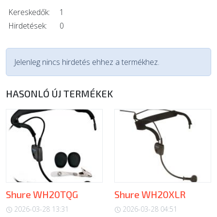
Kereskedők:
1
Hirdetések:
0
Jelenleg nincs hirdetés ehhez a termékhez.
HASONLÓ ÚJ TERMÉKEK
Shure WH20TQG
Shure WH20XLR
2026-03-28 13:31
2026-03-28 04:51