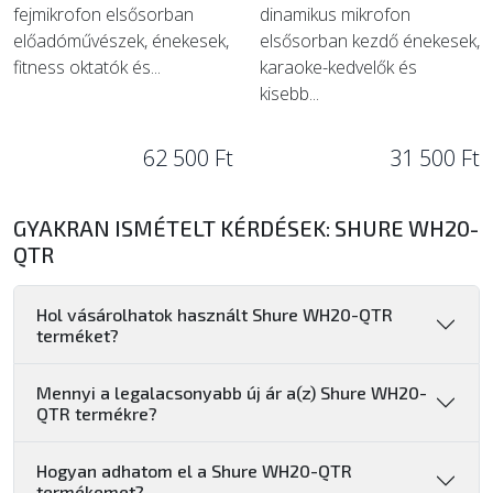
fejmikrofon elsősorban
dinamikus mikrofon
előadóművészek, énekesek,
elsősorban kezdő énekesek,
fitness oktatók és...
karaoke-kedvelők és
kisebb...
62 500 Ft
31 500 Ft
GYAKRAN ISMÉTELT KÉRDÉSEK: SHURE WH20-
QTR
Hol vásárolhatok használt Shure WH20-QTR
terméket?
Mennyi a legalacsonyabb új ár a(z) Shure WH20-
QTR termékre?
Hogyan adhatom el a Shure WH20-QTR
termékemet?