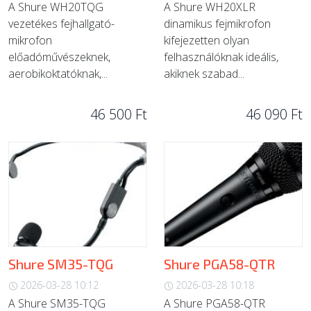
A Shure WH20TQG
A Shure WH20XLR
vezetékes fejhallgató-
dinamikus fejmikrofon
mikrofon
kifejezetten olyan
előadóművészeknek,
felhasználóknak ideális,
aerobikoktatóknak,...
akiknek szabad...
46 500 Ft
46 090 Ft
Shure SM35-TQG
Shure PGA58-QTR
2026-03-28 10:12
2026-03-28 10:18
A Shure SM35-TQG
A Shure PGA58-QTR