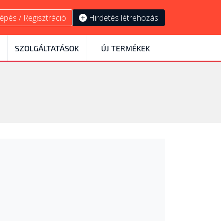
épés / Regisztráció
Hirdetés létrehozás
SZOLGÁLTATÁSOK
ÚJ TERMÉKEK