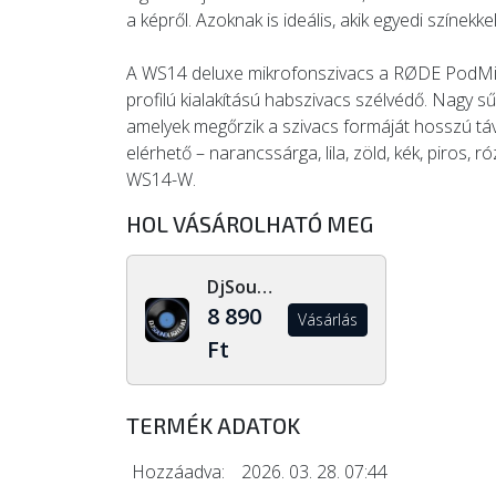
a képről. Azoknak is ideális, akik egyedi színekk
A WS14 deluxe mikrofonszivacs a RØDE PodMic
profilú kialakítású habszivacs szélvédő. Nagy s
amelyek megőrzik a szivacs formáját hosszú táv
elérhető – narancssárga, lila, zöld, kék, piros, 
WS14-W.
HOL VÁSÁROLHATÓ MEG
DjSoundLight.hu
8 890
Vásárlás
Ft
TERMÉK ADATOK
Hozzáadva:
2026. 03. 28. 07:44