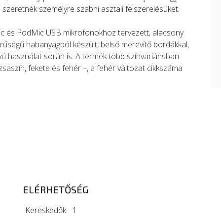
el szeretnék személyre szabni asztali felszerelésüket.
 és PodMic USB mikrofonokhoz tervezett, alacsony
űrűségű habanyagból készült, belső merevítő bordákkal,
ú használat során is. A termék több színvariánsban
rózsaszín, fekete és fehér –, a fehér változat cikkszáma
ELÉRHETŐSÉG
Kereskedők:
1