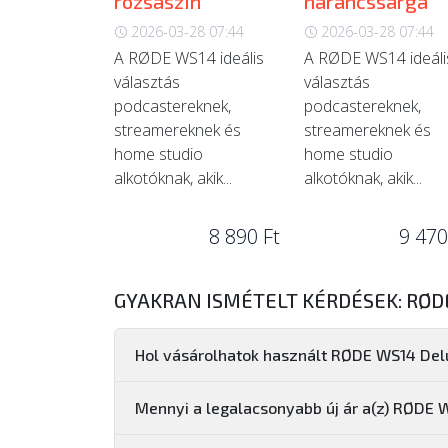
rózsaszín
narancssárga
2026-03-28 07:44
2026-03-28 07:44
A RØDE WS14 ideális
A RØDE WS14 ideáli
választás
választás
podcastereknek,
podcastereknek,
streamereknek és
streamereknek és
home studio
home studio
alkotóknak, akik...
alkotóknak, akik...
8 890 Ft
9 470
GYAKRAN ISMÉTELT KÉRDÉSEK: RØD
Hol vásárolhatok használt RØDE WS14 Del
Mennyi a legalacsonyabb új ár a(z) RØDE 