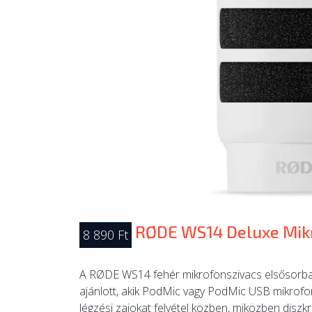
RØDE WS14 Deluxe Mik
8 890 Ft
A RØDE WS14 fehér mikrofonszivacs elsősorban
ajánlott, akik PodMic vagy PodMic USB mikrofon
légzési zajokat felvétel közben, miközben diszkré