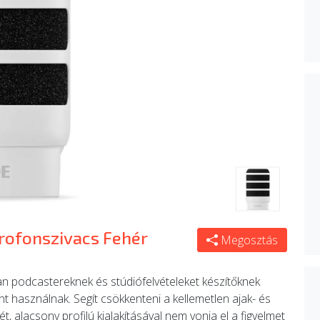
rofonszivacs Fehér
Megosztás
 podcastereknek és stúdiófelvételeket készítőknek
t használnak. Segít csökkenteni a kellemetlen ajak- és
t, alacsony profilú kialakításával nem vonja el a figyelmet