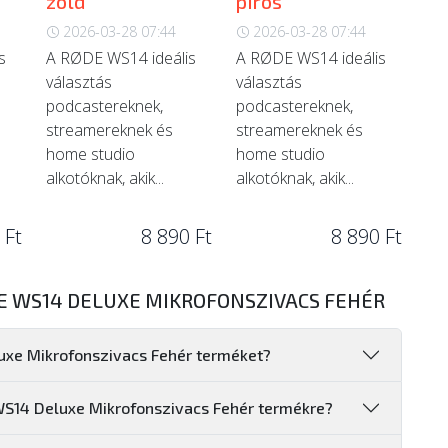
zöld
piros
2026-03-28 07:44
2026-03-28 07:44
s
A RØDE WS14 ideális
A RØDE WS14 ideális
választás
választás
podcastereknek,
podcastereknek,
streamereknek és
streamereknek és
home studio
home studio
alkotóknak, akik...
alkotóknak, akik...
 Ft
8 890 Ft
8 890 Ft
E WS14 DELUXE MIKROFONSZIVACS FEHÉR
uxe Mikrofonszivacs Fehér terméket?
WS14 Deluxe Mikrofonszivacs Fehér termékre?