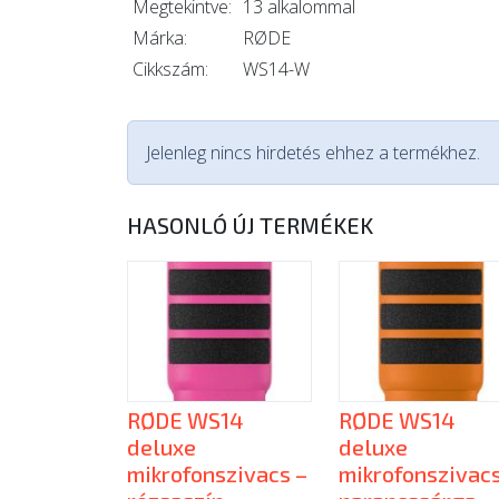
Megtekintve:
13 alkalommal
Márka:
RØDE
Cikkszám:
WS14-W
Jelenleg nincs hirdetés ehhez a termékhez.
HASONLÓ ÚJ TERMÉKEK
RØDE WS14
RØDE WS14
deluxe
deluxe
mikrofonszivacs –
mikrofonszivacs