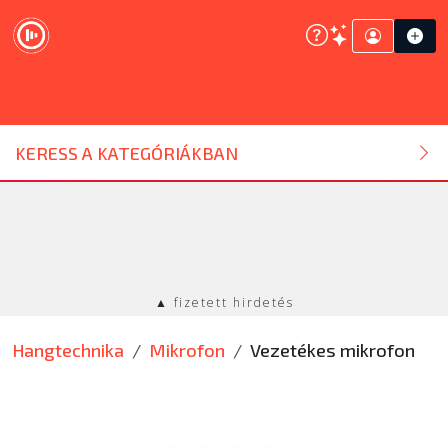
DJ ESZKÖZ
KERESS A KATEGÓRIÁKBAN
HANGTECHNIKA
FÉNYTECHNIKA
▲ fizetett hirdetés
STÚDIÓTECHNIKA
Hangtechnika
Mikrofon
Vezetékes mikrofon
EGYÉB
SZOLGÁLTATÁSOK