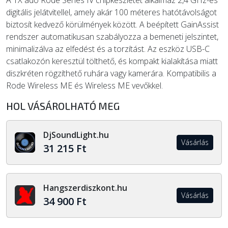
A TX adó Rode Series IV chipkészletet alkalmaz 2,4 GHz-es
digitális jelátvitellel, amely akár 100 méteres hatótávolságot
biztosít kedvező körülmények között. A beépített GainAssist
rendszer automatikusan szabályozza a bemeneti jelszintet,
minimalizálva az elfedést és a torzítást. Az eszköz USB-C
csatlakozón keresztül tölthető, és kompakt kialakítása miatt
diszkréten rögzíthető ruhára vagy kamerára. Kompatibilis a
Rode Wireless ME és Wireless ME vevőkkel.
HOL VÁSÁROLHATÓ MEG
DjSoundLight.hu
Vásárlás
31 215 Ft
Hangszerdiszkont.hu
Vásárlás
34 900 Ft