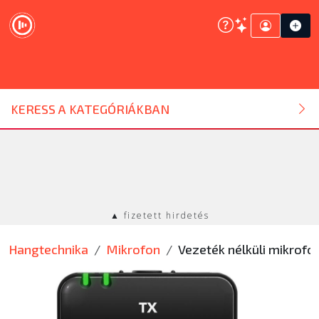
DJ ESZKÖZ
KERESS A KATEGÓRIÁKBAN
HANGTECHNIKA
FÉNYTECHNIKA
▲ fizetett hirdetés
STÚDIÓTECHNIKA
Hangtechnika
Mikrofon
Vezeték nélküli mikrofo
EGYÉB
SZOLGÁLTATÁSOK