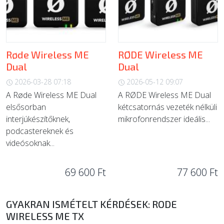
Røde Wireless ME
RØDE Wireless ME
Dual
Dual
2026-03-28 07:18
2026-05-12 09:07
A Røde Wireless ME Dual
A RØDE Wireless ME Dual
elsősorban
kétcsatornás vezeték nélküli
interjúkészítőknek,
mikrofonrendszer ideális...
podcastereknek és
videósoknak...
69 600 Ft
77 600 Ft
GYAKRAN ISMÉTELT KÉRDÉSEK: RODE
WIRELESS ME TX