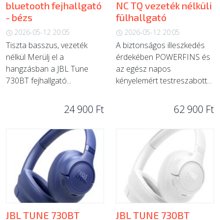
bluetooth fejhallgató
NC TQ vezeték nélküli
- bézs
fülhallgató
2026-05-12 20:05
2026-05-12 20:05
Tiszta basszus, vezeték
A biztonságos illeszkedés
nélkül Merülj el a
érdekében POWERFINS és
hangzásban a JBL Tune
az egész napos
730BT fejhallgató...
kényelemért testreszabott...
24 900 Ft
62 900 Ft
JBL TUNE 730BT
JBL TUNE 730BT