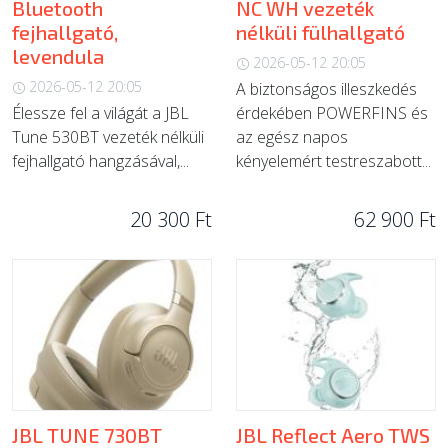
Bluetooth
NC WH vezeték
fejhallgató,
nélküli fülhallgató
levendula
2026-05-12 20:05
2026-05-12 20:05
A biztonságos illeszkedés
Élessze fel a világát a JBL
érdekében POWERFINS és
Tune 530BT vezeték nélküli
az egész napos
fejhallgató hangzásával,...
kényelemért testreszabott...
20 300 Ft
62 900 Ft
JBL TUNE 730BT
JBL Reflect Aero TWS