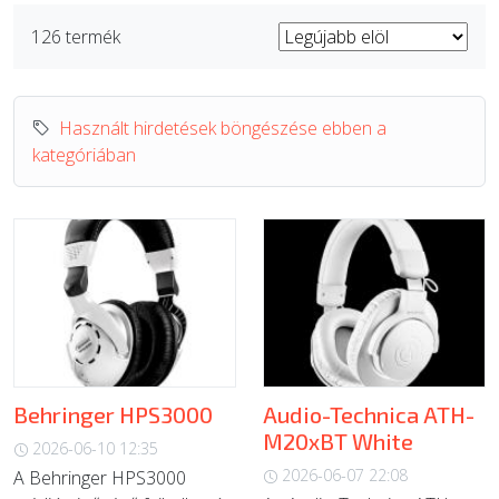
126 termék
ÚJ TERMÉKEK
Használt hirdetések böngészése ebben a
kategóriában
Behringer HPS3000
Audio-Technica ATH-
M20xBT White
2026-06-10 12:35
2026-06-07 22:08
A Behringer HPS3000