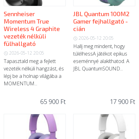
Sennheiser
JBL Quantum 100M2
Momentum True
Gamer fejhallgató -
Wireless 4 Graphite
cián
vezeték nélküli
2026-05-12 20:05
fülhallgató
Hallj meg mindent, hogy
2026-05-12 20:05
túlélhessA játékot epikus
Tapasztald meg a fejlett
eseménnyé alakíthatod. A
vezeték nélküli hangzást, és
JBL QuantumSOUND...
lépj be a holnap világába a
MOMENTUM...
65 900 Ft
17 900 Ft