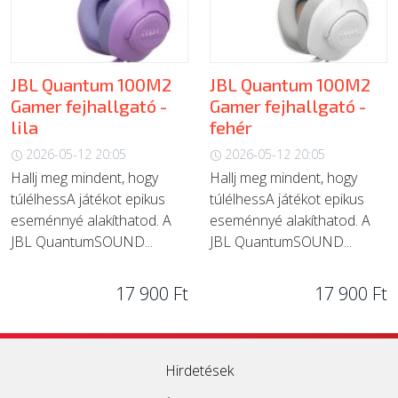
JBL Quantum 100M2
JBL Quantum 100M2
Gamer fejhallgató -
Gamer fejhallgató -
lila
fehér
2026-05-12 20:05
2026-05-12 20:05
Hallj meg mindent, hogy
Hallj meg mindent, hogy
túlélhessA játékot epikus
túlélhessA játékot epikus
eseménnyé alakíthatod. A
eseménnyé alakíthatod. A
JBL QuantumSOUND...
JBL QuantumSOUND...
17 900 Ft
17 900 Ft
Hirdetések