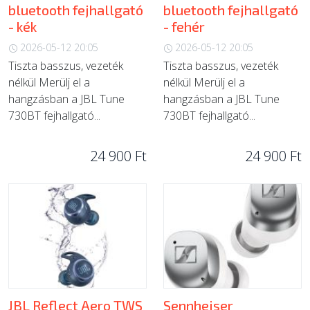
bluetooth fejhallgató
bluetooth fejhallgató
- kék
- fehér
2026-05-12 20:05
2026-05-12 20:05
Tiszta basszus, vezeték
Tiszta basszus, vezeték
nélkül Merülj el a
nélkül Merülj el a
hangzásban a JBL Tune
hangzásban a JBL Tune
730BT fejhallgató...
730BT fejhallgató...
24 900 Ft
24 900 Ft
JBL Reflect Aero TWS
Sennheiser