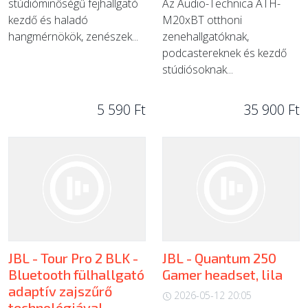
stúdióminőségű fejhallgató
Az Audio-Technica ATH-
kezdő és haladó
M20xBT otthoni
hangmérnökök, zenészek...
zenehallgatóknak,
podcastereknek és kezdő
stúdiósoknak...
5 590 Ft
35 900 Ft
JBL - Tour Pro 2 BLK -
JBL - Quantum 250
Bluetooth fülhallgató
Gamer headset, lila
adaptív zajszűrő
2026-05-12 20:05
technológiával,