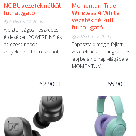
NC BL vezeték nélküli
Momentum True
fülhallgató
Wireless 4 White
vezeték nélküli
2026-05-12 20:05
fülhallgató
A biztonságos illeszkedés
2026-05-12 20:05
érdekében POWERFINS és
az egész napos
Tapasztald meg a fejlett
kényelemért testreszabott...
vezeték nélküli hangzást, és
lépj be a holnap világába a
MOMENTUM...
62 900 Ft
65 900 Ft