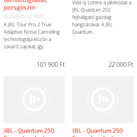
Vidd új szintre a játékodat a
pezsgőszín
JBL Quantum 250
2026-05-12 20:05
fejhallgató gazdag
A JBL Tour Pro 2 True
hangzásával. A JBL
Adaptive Noise Cancelling
Quantum...
technológiája kiszűri a
zavaró zajokat, így...
101 900 Ft
22 000 Ft
JBL - Quantum 250
JBL - Quantum 250