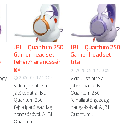
JBL - Quantum 250
JBL - Quantum 250
Gamer headset,
Gamer headset,
a
fehér/narancssár
lila
ga
2026-05-12 20:05
2026-05-12 20:05
hogy
Vidd új szintre a
Vidd új szintre a
játékodat a JBL
játékodat a JBL
Quantum 250
Quantum 250
fejhallgató gazdag
fejhallgató gazdag
hangzásával. A JBL
hangzásával. A JBL
Quantum...
Quantum...