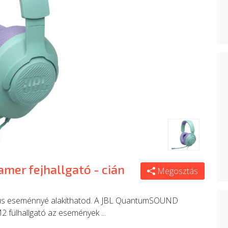
mer fejhallgató - cián
Megosztás
pikus eseménnyé alakíthatod. A JBL QuantumSOUND
2 fülhallgató az események ...