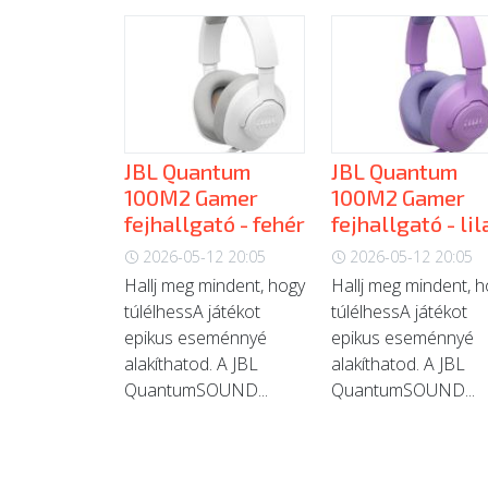
JBL Quantum
JBL Quantum
100M2 Gamer
100M2 Gamer
fejhallgató - fehér
fejhallgató - lil
2026-05-12 20:05
2026-05-12 20:05
Hallj meg mindent, hogy
Hallj meg mindent, 
túlélhessA játékot
túlélhessA játékot
epikus eseménnyé
epikus eseménnyé
alakíthatod. A JBL
alakíthatod. A JBL
QuantumSOUND...
QuantumSOUND...