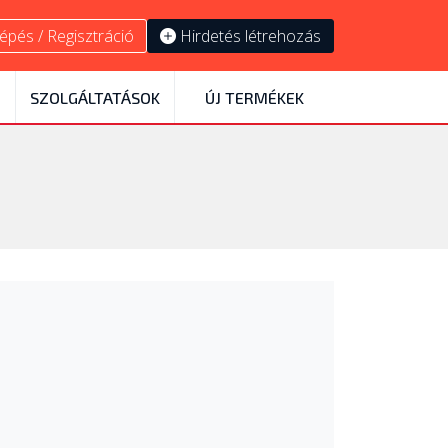
épés / Regisztráció
Hirdetés létrehozás
SZOLGÁLTATÁSOK
ÚJ TERMÉKEK