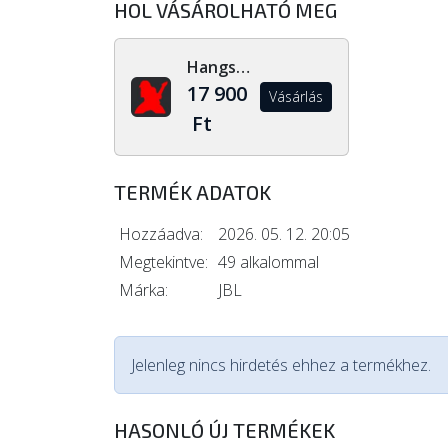
HOL VÁSÁROLHATÓ MEG
Hangszerdiszkont.hu
17 900
Vásárlás
Ft
TERMÉK ADATOK
Hozzáadva:
2026. 05. 12. 20:05
Megtekintve:
49 alkalommal
Márka:
JBL
Jelenleg nincs hirdetés ehhez a termékhez.
HASONLÓ ÚJ TERMÉKEK