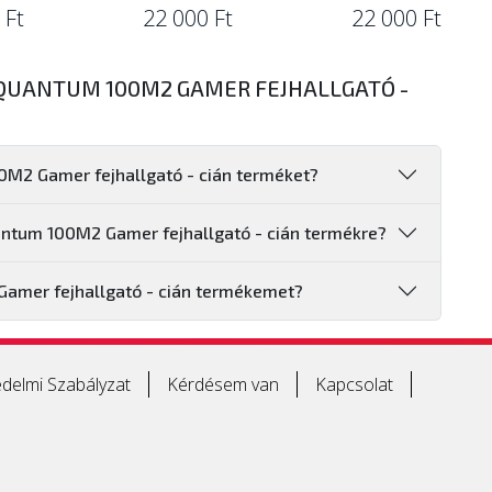
 Ft
22 000 Ft
22 000 Ft
 QUANTUM 100M2 GAMER FEJHALLGATÓ -
0M2 Gamer fejhallgató - cián terméket?
uantum 100M2 Gamer fejhallgató - cián termékre?
amer fejhallgató - cián termékemet?
delmi Szabályzat
Kérdésem van
Kapcsolat