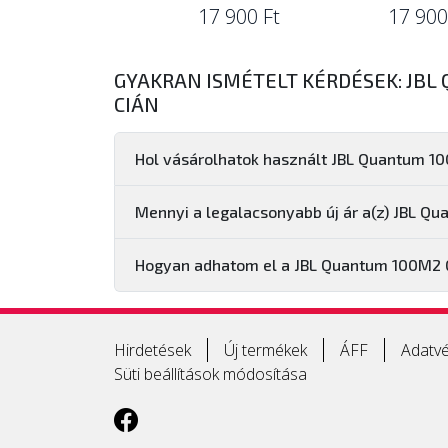
17 900 Ft
17 900
GYAKRAN ISMÉTELT KÉRDÉSEK: JBL
CIÁN
Hol vásárolhatok használt JBL Quantum 10
Mennyi a legalacsonyabb új ár a(z) JBL Q
Hogyan adhatom el a JBL Quantum 100M2 G
Hirdetések
Új termékek
ÁFF
Adatvé
Süti beállítások módosítása