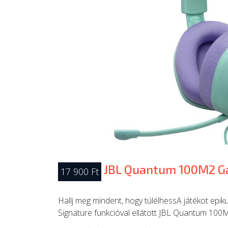
JBL Quantum 100M2 Ga
17 900 Ft
Hallj meg mindent, hogy túlélhessA játékot e
Signature funkcióval ellátott JBL Quantum 100M