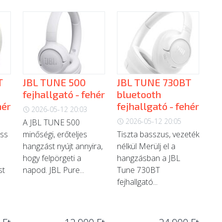
T
JBL TUNE 500
JBL TUNE 730BT
fejhallgató - fehér
bluetooth
hér
fejhallgató - fehér
2026-05-12 20:03
2026-05-12 20:05
A JBL TUNE 500
ass
minőségi, erőteljes
Tiszta basszus, vezeték
hangzást nyújt annyira,
nélkül Merülj el a
hogy felpörgeti a
hangzásban a JBL
st
napod. JBL Pure...
Tune 730BT
fejhallgató...