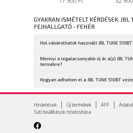
17 900 Ft
32 900
GYAKRAN ISMÉTELT KÉRDÉSEK: JBL 
FEJHALLGATÓ - FEHÉR
Hol vásárolhatok használt JBL TUNE 510BT 
Mennyi a legalacsonyabb új ár a(z) JBL TUN
termékre?
Hogyan adhatom el a JBL TUNE 510BT vezet
Hirdetések
Új termékek
ÁFF
Adatvé
Süti beállítások módosítása