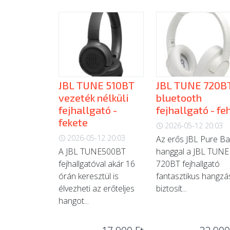
JBL TUNE 510BT
JBL TUNE 720B
vezeték nélküli
bluetooth
fejhallgató -
fejhallgató - fe
fekete
2026-05-12 20:03
2026-05-12 20:03
Az erős JBL Pure B
A JBL TUNE500BT
hanggal a JBL TUNE
fejhallgatóval akár 16
720BT fejhallgató
órán keresztül is
fantasztikus hangzá
élvezheti az erőteljes
biztosít...
hangot...