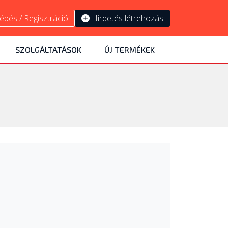
épés / Regisztráció
Hirdetés létrehozás
SZOLGÁLTATÁSOK
ÚJ TERMÉKEK