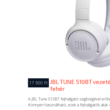
JBL TUNE 510BT vezeték
17 900 Ft
fehér
A JBL Tune 510BT fejhallgató segítségével erőte
Könnyen használható, ezek a fejhallgatók akár 4