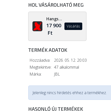
HOL VÁSÁROLHATÓ MEG
Hangszerdiszkont.hu
17 900
Vásárlás
Ft
TERMÉK ADATOK
Hozzáadva:
2026. 05. 12. 20:03
Megtekintve:
47 alkalommal
Márka:
JBL
Jelenleg nincs hirdetés ehhez a termékhez.
HASONLÓ ÚJ TERMÉKEK