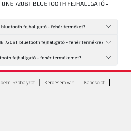
 TUNE 720BT BLUETOOTH FEJHALLGATÓ -
bluetooth fejhallgató - fehér terméket?
NE 720BT bluetooth fejhallgató - fehér termékre?
ooth fejhallgató - fehér termékemet?
delmi Szabályzat
Kérdésem van
Kapcsolat