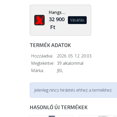
Hangszerdiszkont.hu
32 900
Vásárlás
Ft
TERMÉK ADATOK
Hozzáadva:
2026. 05. 12. 20:03
Megtekintve:
39 alkalommal
Márka:
JBL
Jelenleg nincs hirdetés ehhez a termékhez.
HASONLÓ ÚJ TERMÉKEK