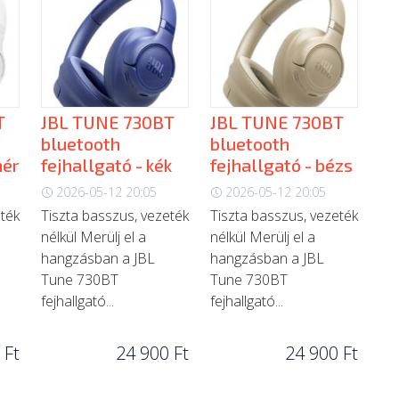
T
JBL TUNE 730BT
JBL TUNE 730BT
bluetooth
bluetooth
hér
fejhallgató - kék
fejhallgató - bézs
2026-05-12 20:05
2026-05-12 20:05
eték
Tiszta basszus, vezeték
Tiszta basszus, vezeték
nélkül Merülj el a
nélkül Merülj el a
hangzásban a JBL
hangzásban a JBL
Tune 730BT
Tune 730BT
fejhallgató...
fejhallgató...
 Ft
24 900 Ft
24 900 Ft