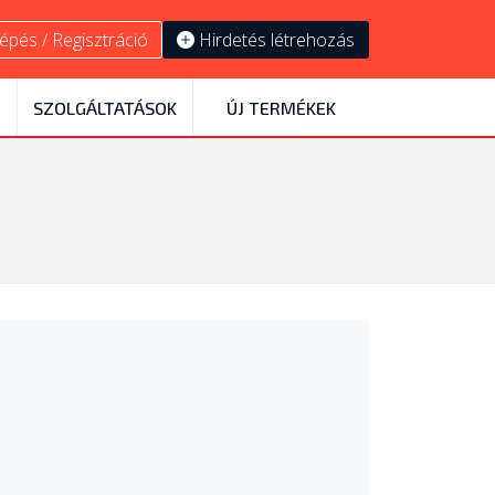
épés / Regisztráció
Hirdetés létrehozás
SZOLGÁLTATÁSOK
ÚJ TERMÉKEK