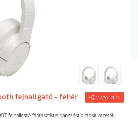
oth fejhallgató - fehér
Megosztás
T fejhallgató fantasztikus hangzást biztosít vezeték