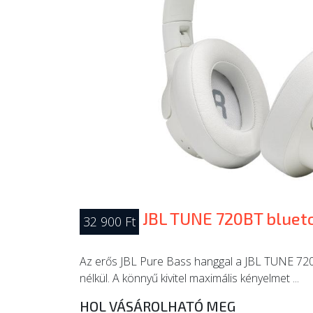
JBL TUNE 720BT blueto
32 900 Ft
Az erős JBL Pure Bass hanggal a JBL TUNE 720B
nélkül. A könnyű kivitel maximális kényelmet ...
HOL VÁSÁROLHATÓ MEG