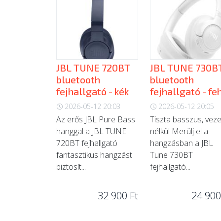
JBL TUNE 720BT
JBL TUNE 730B
bluetooth
bluetooth
fejhallgató - kék
fejhallgató - fe
2026-05-12 20:03
2026-05-12 20:05
Az erős JBL Pure Bass
Tiszta basszus, vez
hanggal a JBL TUNE
nélkül Merülj el a
720BT fejhallgató
hangzásban a JBL
fantasztikus hangzást
Tune 730BT
biztosít...
fejhallgató...
32 900 Ft
24 900