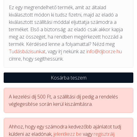
Ez egy megrendelhető termék, amit az általad
kiválasztott módon ki tudsz fizetni, majd az eladó a
kiválasztott szállítási móddal eljuttatja számodra a
terméket. Első a biztonság: az eladó csak akkor kapja
meg az összeget, ha rendben megérkezett hozzád a
termék. Kérdésed lenne a folyamattal? Nézd meg
Tudásbázisunkat
, vagy írj nekünk az
info@djborze.hu
címre, hogy segíthessünk.
Kosárba teszem
A kezelési díj 500 Ft, a szállítási díj pedig a rendelés
véglegesítése során kerül kiszámításra.
Ahhoz, hogy egy számodra kedvezőbb ajánlatot tudj
küldeni az eladónak,
jelentkezz be
vagy
regisztrálj.