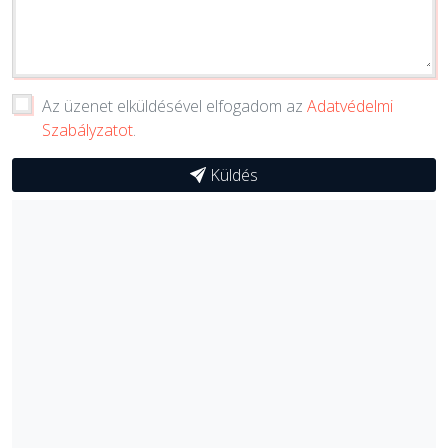
Az üzenet elküldésével elfogadom az
Adatvédelmi
Szabályzatot
.
Küldés