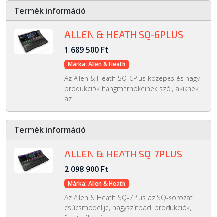
Termék információ
ALLEN & HEATH SQ-6PLUS
1 689 500 Ft
Márka: Allen & Heath
Az Allen & Heath SQ-6Plus közepes és nagy
produkciók hangmérnökeinek szól, akiknek
az...
Termék információ
ALLEN & HEATH SQ-7PLUS
2 098 900 Ft
Márka: Allen & Heath
Az Allen & Heath SQ-7Plus az SQ-sorozat
csúcsmodellje, nagyszínpadi produkciók,