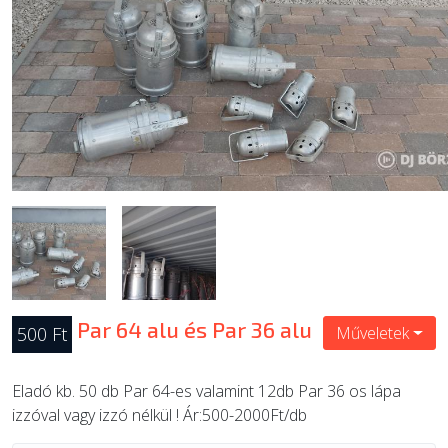
ÚJ TERMÉKEK
Par 64 alu és Par 36 alu
500 Ft
Műveletek
Eladó kb. 50 db Par 64-es valamint 12db Par 36 os lápa
izzóval vagy izzó nélkül ! Ár:500-2000Ft/db