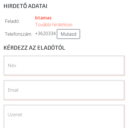
HIRDETŐ ADATAI
btamas
Feladó:
További hirdetései
+3620334
Telefonszám:
Mutasd
KÉRDEZZ AZ ELADÓTÓL
Név
Email
Üzenet