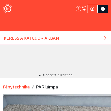
DJ ESZKÖZ
KERESS A KATEGÓRIÁKBAN
HANGTECHNIKA
FÉNYTECHNIKA
▲ fizetett hirdetés
STÚDIÓTECHNIKA
Fénytechnika
PAR lámpa
EGYÉB
SZOLGÁLTATÁSOK