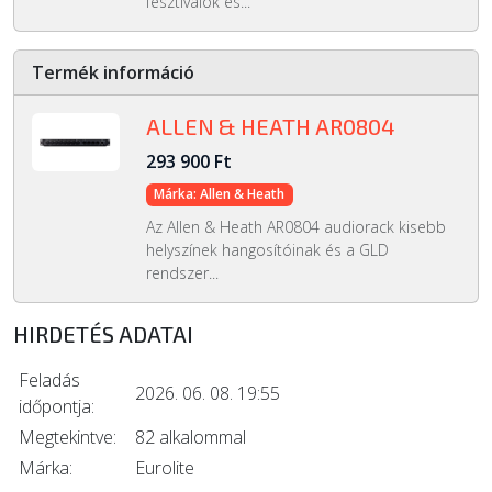
fesztiválok és...
Termék információ
ALLEN & HEATH AR0804
293 900 Ft
Márka: Allen & Heath
Az Allen & Heath AR0804 audiorack kisebb
helyszínek hangosítóinak és a GLD
rendszer...
HIRDETÉS ADATAI
Feladás
2026. 06. 08. 19:55
időpontja:
Megtekintve:
82 alkalommal
Márka:
Eurolite