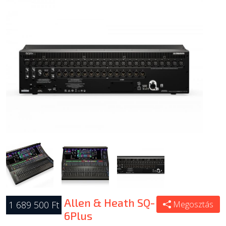
Allen & Heath SQ-
1 689 500 Ft
Megosztás
6Plus