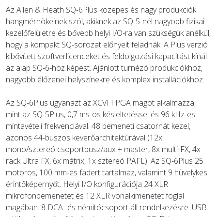
Az Allen & Heath SQ-6Plus közepes és nagy produkciók
hangmérnökeinek szól, akiknek az SQ-5-nél nagyobb fizikai
kezelőfelületre és bővebb helyi I/O-ra van szükségük anélkül,
hogy a kompakt SQ-sorozat előnyeit feladnák. A Plus verzió
kibővített szoftverlicenceket és feldolgozási kapacitást kínál
az alap SQ-6-hoz képest. Ajánlott turnézó produkciókhoz,
nagyobb élőzenei helyszínekre és komplex installációkhoz.
Az SQ-6Plus ugyanazt az XCVI FPGA magot alkalmazza,
mint az SQ-5Plus, 0,7 ms-os késleltetéssel és 96 kHz-es
mintavételi frekvenciával. 48 bemeneti csatornát kezel,
azonos 44-buszos keverőarchitektúrával (12x
mono/sztereó csoportbusz/aux + master, 8x multi-FX, 4x
rack Ultra FX, 6x mátrix, 1x sztereó PAFL). Az SQ-6Plus 25
motoros, 100 mm-es fadert tartalmaz, valamint 9 hüvelykes
érintőképernyőt. Helyi I/O konfigurációja 24 XLR
mikrofonbemenetet és 12 XLR vonalkimenetet foglal
magában. 8 DCA- és némítócsoport áll rendelkezésre. USB-