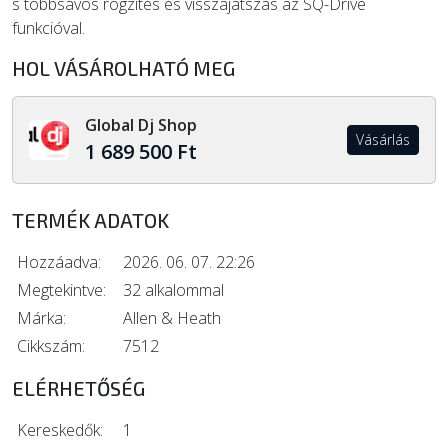
s többsávos rögzítés és visszajátszás az SQ-Drive
funkcióval.
HOL VÁSÁROLHATÓ MEG
Global Dj Shop
Vásárlás
1 689 500 Ft
TERMÉK ADATOK
Hozzáadva:
2026. 06. 07. 22:26
Megtekintve:
32 alkalommal
Márka:
Allen & Heath
Cikkszám:
7512
ELÉRHETŐSÉG
Kereskedők:
1