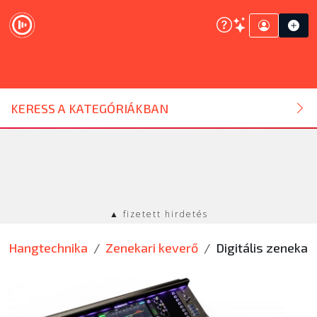
DJ ESZKÖZ
KERESS A KATEGÓRIÁKBAN
HANGTECHNIKA
FÉNYTECHNIKA
▲ fizetett hirdetés
STÚDIÓTECHNIKA
Hangtechnika
Zenekari keverő
Digitális zenekar
EGYÉB
SZOLGÁLTATÁSOK