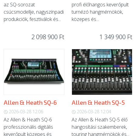
az SQ-sorozat
profi élőhangos keverőpult
csúcsmodellje, nagyszínpadi
turnézó hangmérnökök,
produkciók, fesztiválok és...
közepes és...
2 098 900 Ft
1 349 900 Ft
Allen & Heath SQ-6
Allen & Heath SQ-5
2026-03-28 12:06
2026-03-28 12:04
Az Allen & Heath SQ-6
Az Allen & Heath SQ-5 élő
professzionális digitális
hangosítási szakemberek,
keverőpult közepes és
touring hangmérnökök és...