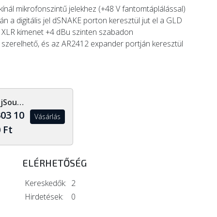
nál mikrofonszintű jelekhez (+48 V fantomtáplálással)
án a digitális jel dSNAKE porton keresztül jut el a GLD
s XLR kimenet +4 dBu szinten szabadon
szerelhető, és az AR2412 expander portján keresztül
DjSoundLight.hu
03 10
Vásárlás
 Ft
ELÉRHETŐSÉG
Kereskedők:
2
Hirdetések:
0