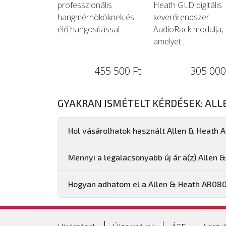
professzionális
Heath GLD digitális
hangmérnököknek és
keverőrendszer
élő hangosítással...
AudioRack modulja,
amelyet...
455 500 Ft
305 000
GYAKRAN ISMÉTELT KÉRDÉSEK: ALL
Hol vásárolhatok használt Allen & Heath
Mennyi a legalacsonyabb új ár a(z) Allen
Hogyan adhatom el a Allen & Heath AR08