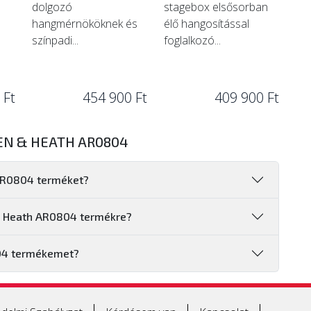
dolgozó
stagebox elsősorban
hangmérnököknek és
élő hangosítással
színpadi...
foglalkozó...
 Ft
454 900 Ft
409 900 Ft
EN & HEATH AR0804
 AR0804 terméket?
 & Heath AR0804 termékre?
04 termékemet?