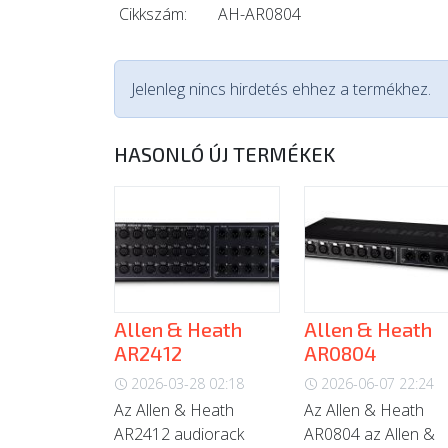
Cikkszám:
AH-AR0804
Jelenleg nincs hirdetés ehhez a termékhez.
HASONLÓ ÚJ TERMÉKEK
Allen & Heath
Allen & Heath
AR2412
AR0804
2026-03-28 02:18
2026-06-07 22:24
Az Allen & Heath
Az Allen & Heath
AR2412 audiorack
AR0804 az Allen &