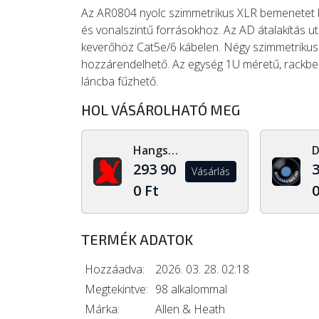
Az AR0804 nyolc szimmetrikus XLR bemenetet kí
és vonalszintű forrásokhoz. Az AD átalakítás ut
keverőhöz Cat5e/6 kábelen. Négy szimmetriku
hozzárendelhető. Az egység 1U méretű, rackbe 
láncba fűzhető.
HOL VÁSÁROLHATÓ MEG
Hangszerdiszkont.hu
293 90
3
Vásárlás
0 Ft
0
TERMÉK ADATOK
Hozzáadva:
2026. 03. 28. 02:18
Megtekintve:
98 alkalommal
Márka:
Allen & Heath