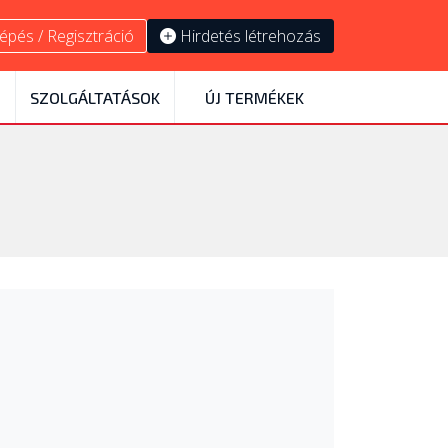
épés / Regisztráció
Hirdetés létrehozás
SZOLGÁLTATÁSOK
ÚJ TERMÉKEK