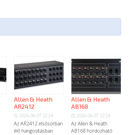
Allen & Heath
Allen & Heath
AR2412
AB168
2026-06-07 22:24
2026-06-07 22:24
Az AR2412 elsősorban
Az Allen & Heath
élő hangosításban
AB168 hordozható