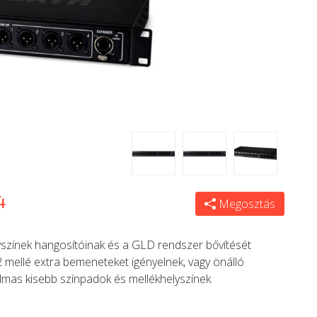
4
Megosztás
színek hangosítóinak és a GLD rendszer bővítését
2 mellé extra bemeneteket igényelnek, vagy önálló
lmas kisebb színpadok és mellékhelyszínek