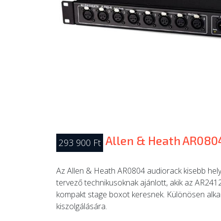
Allen & Heath AR080
293 900 Ft
Az Allen & Heath AR0804 audiorack kisebb hely
tervező technikusoknak ajánlott, akik az AR241
kompakt stage boxot keresnek. Különösen alka
kiszolgálására.