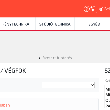
Bel
FÉNYTECHNIKA
STÚDIÓTECHNIKA
EGYÉB
▲ fizetett hirdetés
A
/
VÉGFOK
S
Ka
riában