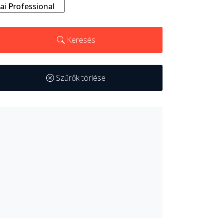
Keresés
Szűrők törlése