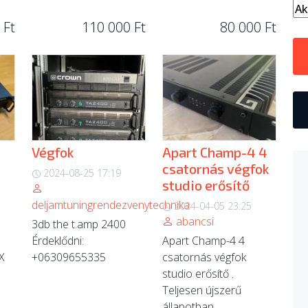
 Ft
110 000 Ft
80 000 Ft
Végfok
Apart Champ-4 4
csatornás végfok
2024-08-25 17:19
studio erősítő
deljamtuningrendezvenytechnika
2024-04-05 23:25
abancsi
3db the t.amp 2400
Érdeklődni:
Apart Champ-4 4
X
+06309655335
csatornás végfok
studio erősítő .
Teljesen újszerű
állapotban,...