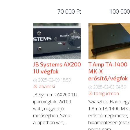
70 000 Ft
100 000
JB Systems AX200
T.Amp TA-1400
1U végfok
MK-X
erősítő/végfok
2025-02-09 15:53
abancsi
2025-02-03 04:50
tomgudmon
JB Systems AX200 1U
ipari végfok. 2x100
Sziasztok. Eladó egy
watt, nagyon jó
T.Amp TA-1400 MK-
minőségben. Szép
erősítő megkímélve,
állapotban van,...
hibamentesen (csak
poros nem...