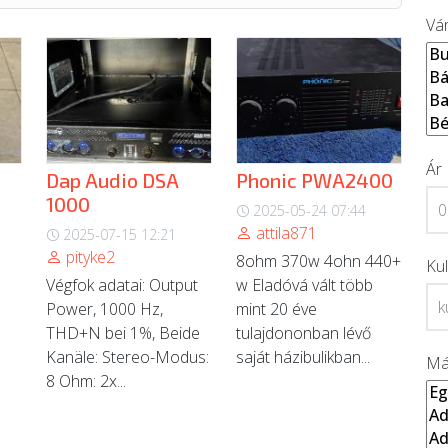
Vá
Ár
Dap Audio DSA
Phonic PWA2400
1000
2025-05-24 07:44
attila871
2025-07-15 12:21
pityke2
8ohm 370w 4ohn 440+
Ku
Végfok adatai: Output
w Eladóvá vált több
Power, 1000 Hz,
mint 20 éve
THD+N bei 1%, Beide
tulajdononban lévő
Kanäle: Stereo-Modus:
saját házibulikban...
Má
8 Ohm: 2x...