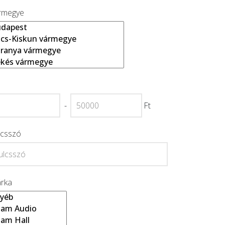
rmegye
-
Ft
lcsszó
rka