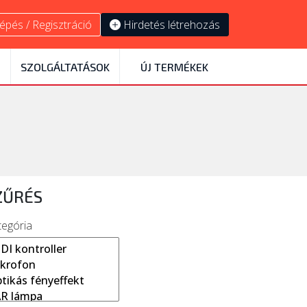
épés / Regisztráció
Hirdetés létrehozás
SZOLGÁLTATÁSOK
ÚJ TERMÉKEK
ZŰRÉS
tegória