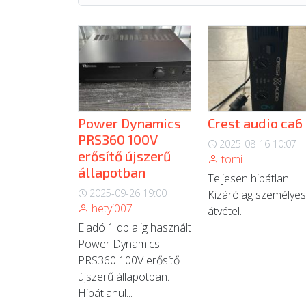
Power Dynamics
Crest audio ca6
PRS360 100V
2025-08-16 10:07
erősítő újszerű
tomi
állapotban
Teljesen hibátlan.
2025-09-26 19:00
Kizárólag személyes
hetyi007
átvétel.
Eladó 1 db alig használt
Power Dynamics
PRS360 100V erősítő
újszerű állapotban.
Hibátlanul...