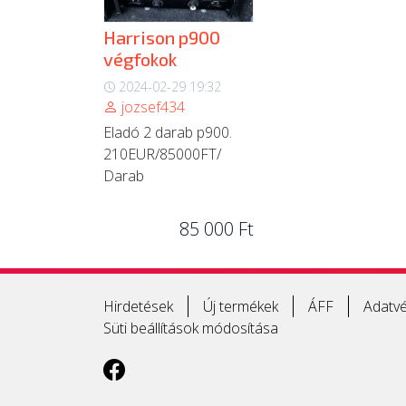
Harrison p900
végfokok
2024-02-29 19:32
jozsef434
Eladó 2 darab p900.
210EUR/85000FT/
Darab
85 000 Ft
Hirdetések
Új termékek
ÁFF
Adatvé
Süti beállítások módosítása