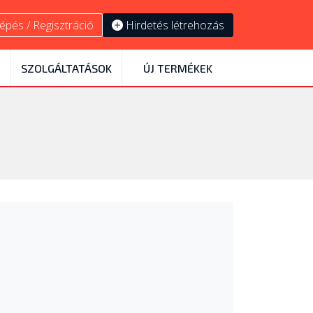
épés / Regisztráció
Hirdetés létrehozás
SZOLGÁLTATÁSOK
ÚJ TERMÉKEK