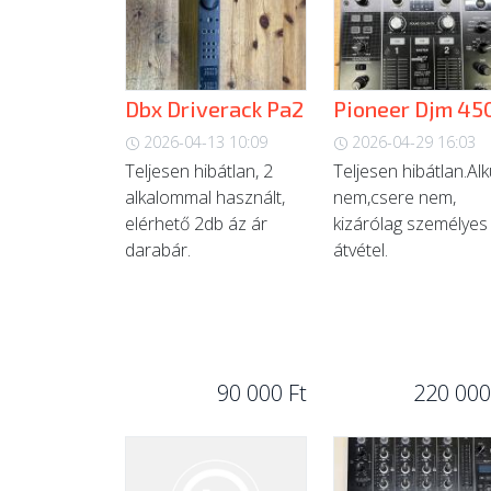
Dbx Driverack Pa2
Pioneer Djm 45
2026-04-13 10:09
2026-04-29 16:03
Teljesen hibátlan, 2
Teljesen hibátlan.Al
alkalommal használt,
nem,csere nem,
elérhető 2db áz ár
kizárólag személyes
darabár.
átvétel.
90 000 Ft
220 000