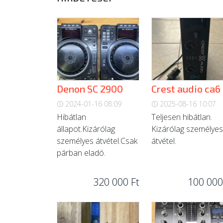
Denon SC 2900
Crest audio ca6
2024-01-16 08:09
2025-08-16 10:07
Hibátlan
Teljesen hibátlan.
állapot.Kizárólag
Kizárólag személyes
személyes átvétel.Csak
átvétel.
párban eladó.
320 000 Ft
100 000