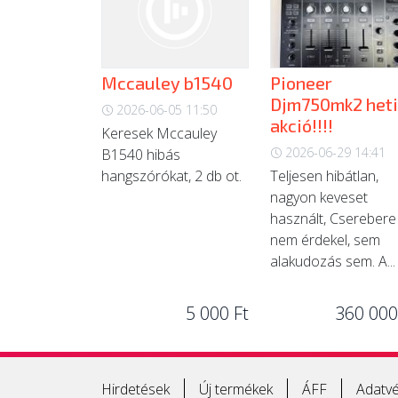
Mccauley b1540
Pioneer
Djm750mk2 heti
2026-06-05 11:50
akció!!!!
Keresek Mccauley
2026-06-29 14:41
B1540 hibás
hangszórókat, 2 db ot.
Teljesen hibátlan,
nagyon keveset
használt, Cserebere
nem érdekel, sem
alakudozás sem. A...
5 000 Ft
360 000
Hirdetések
Új termékek
ÁFF
Adatvé