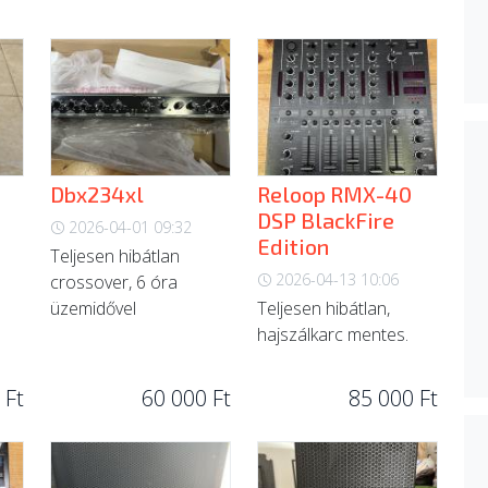
Dbx234xl
Reloop RMX-40
DSP BlackFire
2026-04-01 09:32
Edition
Teljesen hibátlan
2026-04-13 10:06
crossover, 6 óra
üzemidővel
Teljesen hibátlan,
hajszálkarc mentes.
 Ft
60 000 Ft
85 000 Ft