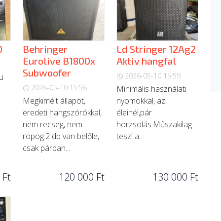
0
Behringer
Ld Stringer 12Ag2
Eurolive B1800x
Aktiv hangfal
Subwoofer
2026-05-10 15:59
ku
2026-05-10 15:56
Minimális használati
Megkimélt állapot,
nyomokkal, az
eredeti hangszórókkal,
éleinél,pár
nem recseg, nem
horzsolás.Műszakilag
ropog.2 db van belőle,
teszi a...
csak párban...
 Ft
120 000 Ft
130 000 Ft