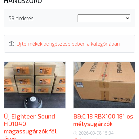
HANGSZÓRÓ
ÚJ TERMÉKEK
58 hirdetés
Új termékek böngészése ebben a kategóriában
Új Eighteen Sound
B&C 18 RBX100 18"-os
HD1040
mélysugárzók
magassugárzók fél
2026-03-08 15:34
áron