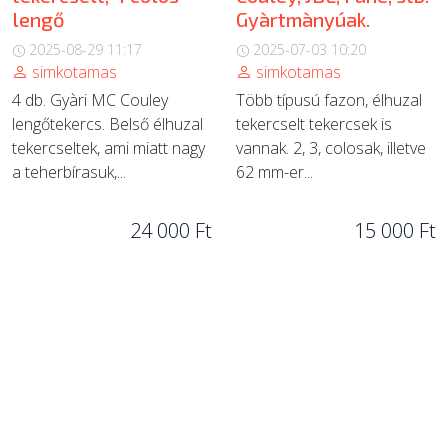
lengő
Gyàrtmànyúak.
2025-08-29 11:17
2025-07-03 10:20
simkotamas
simkotamas
4 db. Gyàri MC Couley
Több típusú fazon, élhuzal
lengőtekercs. Belső élhuzal
tekercselt tekercsek is
tekercseltek, ami miatt nagy
vannak. 2, 3, colosak, illetve
a teherbírasuk,...
62 mm-er...
24 000 Ft
15 000 Ft