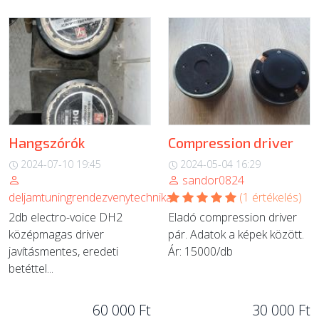
Hangszórók
Compression driver
2024-07-10 19:45
2024-05-04 16:29
sandor0824
deljamtuningrendezvenytechnika
(1 értékelés)
2db electro-voice DH2
Eladó compression driver
középmagas driver
pár. Adatok a képek között.
javításmentes, eredeti
Ár: 15000/db
betéttel...
60 000 Ft
30 000 Ft