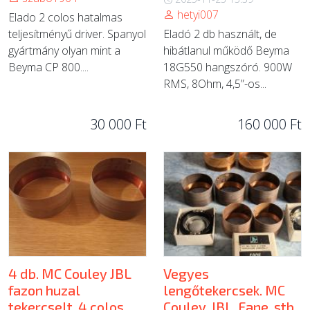
hetyi007
Elado 2 colos hatalmas
teljesítményű driver. Spanyol
Eladó 2 db használt, de
gyártmány olyan mint a
hibátlanul működő Beyma
Beyma CP 800....
18G550 hangszóró. 900W
RMS, 8Ohm, 4,5”-os...
30 000 Ft
160 000 Ft
4 db. MC Couley JBL
Vegyes
fazon huzal
lengőtekercsek. MC
tekercselt, 4 colos
Couley, JBL, Fane, stb.