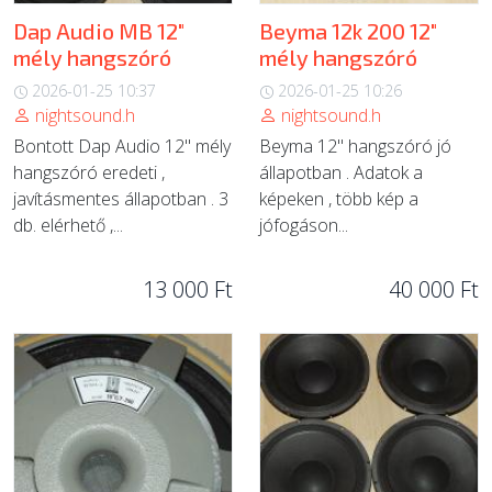
Dap Audio MB 12"
Beyma 12k 200 12"
mély hangszóró
mély hangszóró
2026-01-25 10:37
2026-01-25 10:26
nightsound.h
nightsound.h
Bontott Dap Audio 12" mély
Beyma 12" hangszóró jó
hangszóró eredeti ,
állapotban . Adatok a
javításmentes állapotban . 3
képeken , több kép a
db. elérhető ,...
jófogáson...
13 000 Ft
40 000 Ft