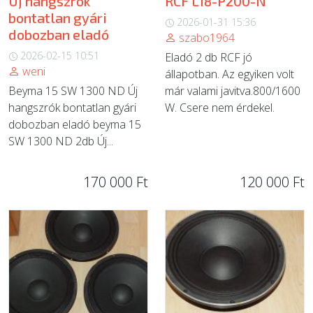
Új hangszrók
RCF L18-P200-N
bontatlan gyári
2026-01-31 15:36
dobozban eladó
szabo1964
2026-02-15 10:51
Eladó 2 db RCF jó
weni
állapotban. Az egyiken volt
Beyma 15 SW 1300 ND Új
már valami javitva.800/1600
hangszrók bontatlan gyári
W. Csere nem érdekel.
dobozban eladó beyma 15
SW 1300 ND 2db Új...
170 000 Ft
120 000 Ft