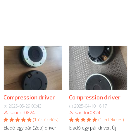
Compression driver
Compression driver
2025-05-29 00:43
2025-04-10 18:17
sandor0824
sandor0824
(1 értékelés)
(1 értékelés)
Eladó egy pár (2db) driver,
Eladó egy pár driver. Új