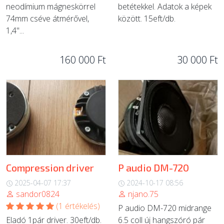
neodímium mágneskörrel
betétekkel. Adatok a képek
74mm cséve átmérővel,
között. 15eft/db.
1,4"...
160 000 Ft
30 000 Ft
Compression driver
P audio DM-720
2025-04-07 17:37
2024-10-17 08:56
sandor0824
njano.75
(1 értékelés)
P audio DM-720 midrange
Eladó 1pár driver. 30eft/db.
6.5 coll új hangszóró pár