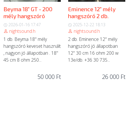
Beyma 18" GT - 200
Eminence 12" mély
mély hangszóró
hangszóró 2 db.
2026-01-16 17:47
2025-12-22 18:13
nightsound.h
nightsound.h
1 db. Beyma 18" mély
2 db. Eminence 12" mély
hangszóró keveset használt
hangszóró jó állapotban
, nagyon jó állapotban . 18"
12" 30 cm 16 ohm 200 w
45 cm 8 ohm 250...
13e/db. +36 30 735...
50 000 Ft
26 000 Ft