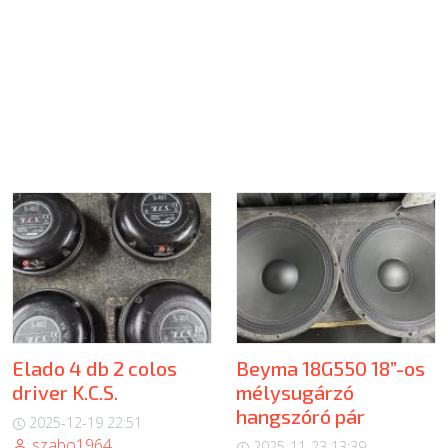
Elado 4 db 2 colos
Beyma 18G550 18”-os
driver K.C.S.
mélysugárzó
hangszóró pár
2025-12-19 22:51
szabo1964
2025-11-23 13:39