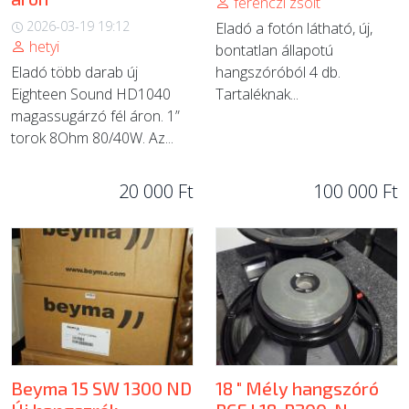
ferenczi zsolt
2026-03-19 19:12
Eladó a fotón látható, új,
hetyi
bontatlan állapotú
Eladó több darab új
hangszóróból 4 db.
Eighteen Sound HD1040
Tartaléknak...
magassugárzó fél áron. 1”
torok 8Ohm 80/40W. Az...
20 000 Ft
100 000 Ft
Beyma 15 SW 1300 ND
18 " Mély hangszóró