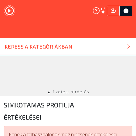
DJ ESZKÖZ
KERESS A KATEGÓRIÁKBAN
HANGTECHNIKA
FÉNYTECHNIKA
▲ fizetett hirdetés
STÚDIÓTECHNIKA
SIMKOTAMAS PROFILJA
EGYÉB
ÉRTÉKELÉSEI
SZOLGÁLTATÁSOK
Ennek a felhasználónak még nincsenek értékelései.