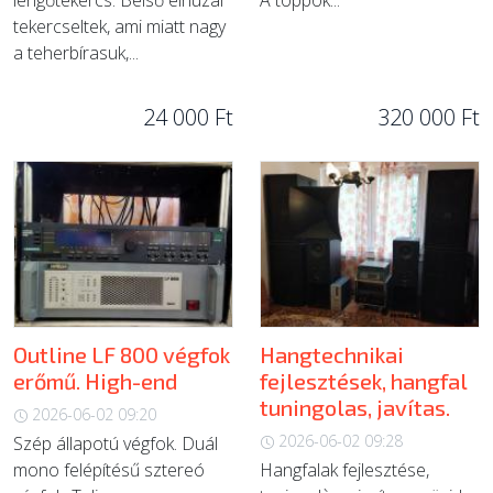
lengőtekercs. Belső élhuzal
A toppok...
tekercseltek, ami miatt nagy
a teherbírasuk,...
24 000 Ft
320 000 Ft
Outline LF 800 végfok
Hangtechnikai
erőmű. High-end
fejlesztések, hangfal
tuningolas, javítas.
2026-06-02 09:20
2026-06-02 09:28
Szép állapotú végfok. Duál
mono felépítésű sztereó
Hangfalak fejlesztése,