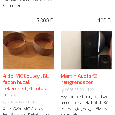
62 mm-er...
15 000 Ft
100 Ft
4 db. MC Couley JBL
Martin Audio f2
fazon huzal
hangrendszer.
tekercselt, 4 colos
2026-05-29 14:22
lengő
Egy komplett hangrendszer,
2025-08-29 11:17
ami 6 db. hangfalból àll. Két
4 db. Gyàri MC Couley
top hangfal, négy mélyláda.