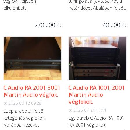
végfok. Teljesen
tuningolàsa, javítasa, rövid
elkülönített...
hatàridővel. Általában felső...
270 000 Ft
40 000 Ft
C Audio RA 2001, 3001
C Audio RA 1001, 2001
Martin Audio végfok.
Martin Audio
végfokok.
2026-06-12 09:28
2026-07-24 11:44
Szép allapotú, felső
kategóriás vegfokok.
Egy darab C Audio RA 1001,
Korábban ezeket
RA 2001 végfokok.