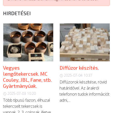
ÚJ TERMÉKEK
HIRDETÉSEI
Vegyes
Diffúzor készítés.
lengőtekercsek. MC
2025-07-04 10:37
Couley, JBL, Fane, stb.
Diffúzorok készítése, rövid
Gyàrtmànyúak.
határidővel. Az àrakról
2025-07-03 10:20
telefonon tudok informàciót
Több típusú fazon, élhuzal
adni,...
tekercselt tekercsek is
vannak. 2, 3, colosak, illetve