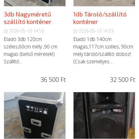
3db Nagyméretű
1db Tároló/szállító
szállító konténer
konténer
2026-05-16 14:56
2026-05-16 14:53
Eladó 3db 120cm
Eladó 1db 140cm
széles,60cm mély ,90 cm
magas,117cm széles, 90cm
magas (belső méretek!)
mély tároló/szállító doboz!
Szállító...
(Csak személyes...
36 500 Ft
32 500 Ft