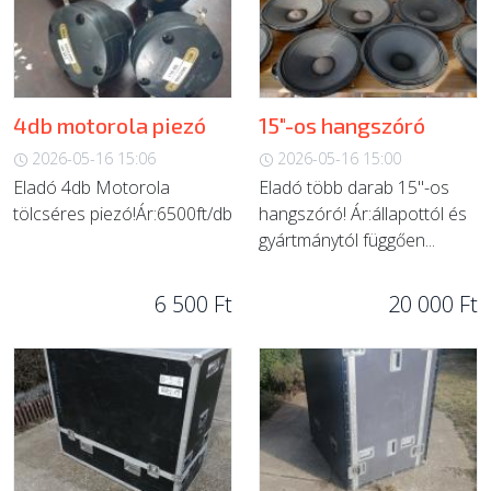
ÚJ TERMÉKEK
4db motorola piezó
15"-os hangszóró
2026-05-16 15:06
2026-05-16 15:00
Eladó 4db Motorola
Eladó több darab 15"-os
tölcséres piezó!Ár:6500ft/db
hangszóró! Ár:állapottól és
gyártmánytól függően...
6 500 Ft
20 000 Ft