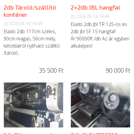
2db Tároló/szállító
2+2db JBL hangfal
konténer
2026-05-16 14:46
2026-05-16 14:49
Eladó 2db Jbl TR 125-ös és
Eladó 2db 117cm széles,
2db Jbl SF 15 hangfal!
90cm magas, 56cm mély,
Ár:90000ft /db Az ár egyben
kétoldalról nyitható szállító
alkuképes!
/tároló...
35 500 Ft
90 000 Ft