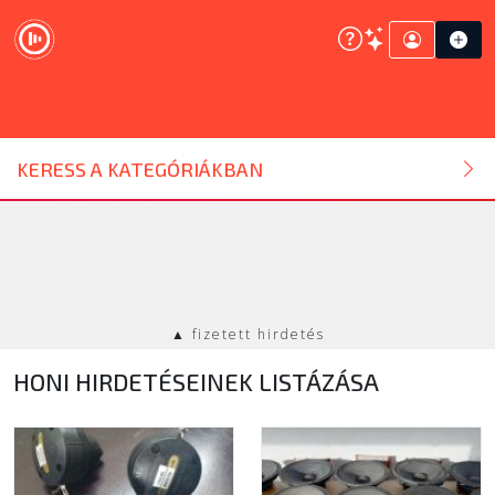
DJ ESZKÖZ
KERESS A KATEGÓRIÁKBAN
HANGTECHNIKA
FÉNYTECHNIKA
▲ fizetett hirdetés
STÚDIÓTECHNIKA
HONI HIRDETÉSEINEK LISTÁZÁSA
EGYÉB
SZOLGÁLTATÁSOK