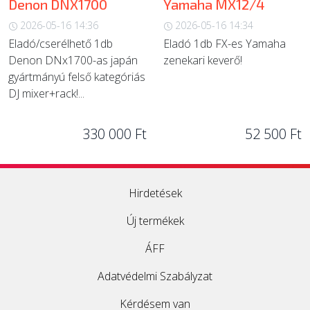
Denon DNX1700
Yamaha MX12/4
2026-05-16 14:36
2026-05-16 14:34
Eladó/cserélhető 1db
Eladó 1db FX-es Yamaha
Denon DNx1700-as japán
zenekari keverő!
gyártmányú felső kategóriás
DJ mixer+rack!...
330 000 Ft
52 500 Ft
Hirdetések
Új termékek
ÁFF
Adatvédelmi Szabályzat
Kérdésem van