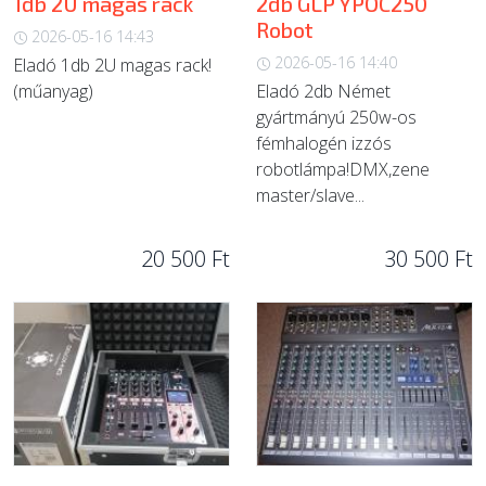
1db 2U magas rack
2db GLP YPOC250
Robot
2026-05-16 14:43
2026-05-16 14:40
Eladó 1db 2U magas rack!
(műanyag)
Eladó 2db Német
gyártmányú 250w-os
fémhalogén izzós
robotlámpa!DMX,zene
master/slave...
20 500 Ft
30 500 Ft