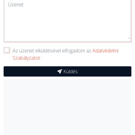
Üzenet
Az üzenet elküldésével elfogadom az
Adatvédelmi
Szabályzatot
.
Küldés