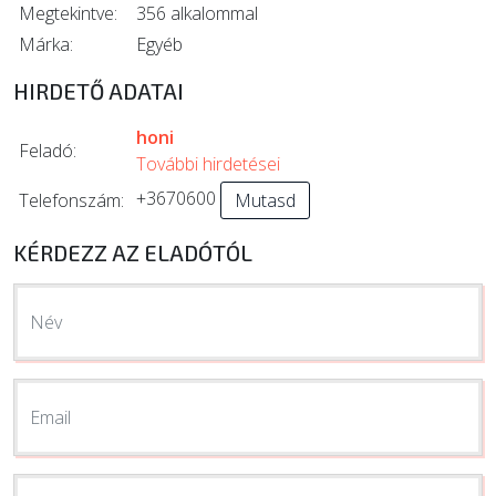
Megtekintve:
356 alkalommal
Márka:
Egyéb
HIRDETŐ ADATAI
honi
Feladó:
További hirdetései
+3670600
Telefonszám:
Mutasd
KÉRDEZZ AZ ELADÓTÓL
Név
Email