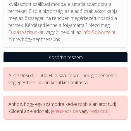
kiválasztott szállítási móddal eljuttatja számodra a
terméket. Első a biztonság: az eladó csak akkor kapja
meg az összeget, ha rendben megérkezett hozzád a
termék. Kérdésed lenne a folyamattal? Nézd meg
Tudásbázisunkat
, vagy írj nekünk az
info@djborze.hu
címre, hogy segíthessünk.
Kosárba teszem
A kezelési díj 1 600 Ft, a szállítási díj pedig a rendelés
véglegesítése során kerül kiszámításra.
Ahhoz, hogy egy számodra kedvezőbb ajánlatot tudj
küldeni az eladónak,
jelentkezz be
vagy
regisztrálj.