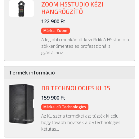
ZOOM H5STUDIO KÉZI
HANGRÖGZÍTŐ
122 900 Ft
Márka: Zoom
A legjobb munkád itt kezdődik A H5studio a
zökkenőmentes és professzionális
gyártáshoz...
Termék információ
DB TECHNOLOGIES KL 15
159 900 Ft
Márka: dB Technologies
Az KL széria termékei azt tűzték ki célul,
hogy tovább bővítsék a dBTechnologies
kétutas...