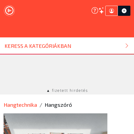
DJ ESZKÖZ
KERESS A KATEGÓRIÁKBAN
HANGTECHNIKA
FÉNYTECHNIKA
▲ fizetett hirdetés
STÚDIÓTECHNIKA
Hangtechnika
Hangszóró
EGYÉB
SZOLGÁLTATÁSOK