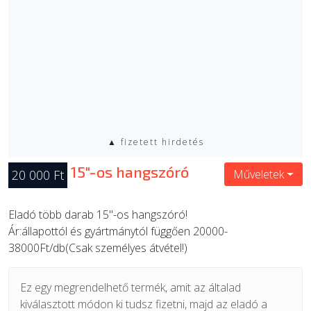
▲ fizetett hirdetés
15"-os hangszóró
20 000 Ft
Műveletek
Eladó több darab 15"-os hangszóró!
Ár:állapottól és gyártmánytól függően 20000-
38000Ft/db(Csak személyes átvétel!)
Ez egy megrendelhető termék, amit az általad
kiválasztott módon ki tudsz fizetni, majd az eladó a