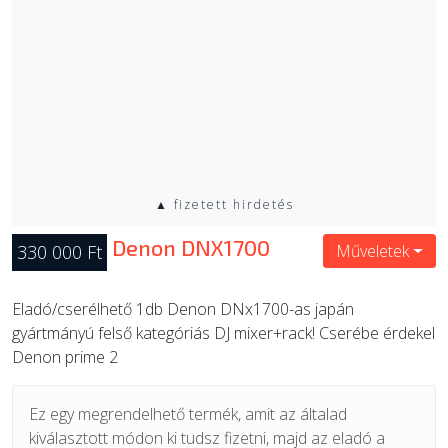
▲ fizetett hirdetés
Denon DNX1700
330 000 Ft
Műveletek
Eladó/cserélhető 1db Denon DNx1700-as japán
gyártmányú felső kategóriás DJ mixer+rack! Cserébe érdekel
Denon prime 2
Ez egy megrendelhető termék, amit az általad
kiválasztott módon ki tudsz fizetni, majd az eladó a