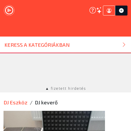
DJ ESZKÖZ
KERESS A KATEGÓRIÁKBAN
HANGTECHNIKA
FÉNYTECHNIKA
▲ fizetett hirdetés
STÚDIÓTECHNIKA
DJ Eszköz
DJ keverő
EGYÉB
SZOLGÁLTATÁSOK