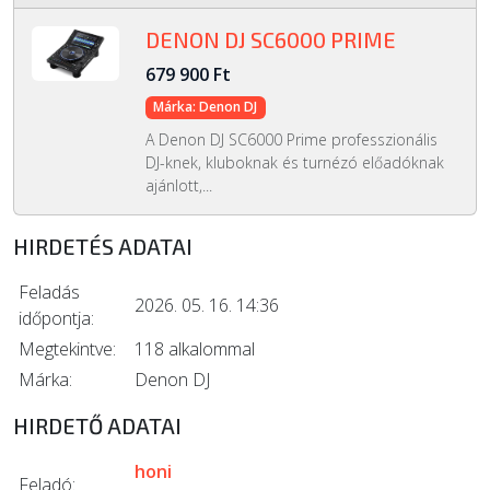
DENON DJ SC6000 PRIME
679 900 Ft
Márka: Denon DJ
A Denon DJ SC6000 Prime professzionális
DJ-knek, kluboknak és turnézó előadóknak
ajánlott,...
HIRDETÉS ADATAI
Feladás
2026. 05. 16. 14:36
időpontja:
Megtekintve:
118 alkalommal
Márka:
Denon DJ
HIRDETŐ ADATAI
honi
Feladó: