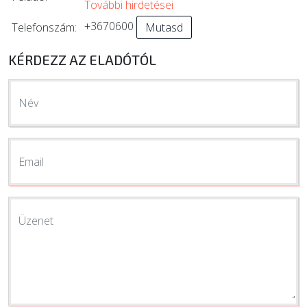
További hirdetései
+3670600
Telefonszám:
Mutasd
KÉRDEZZ AZ ELADÓTÓL
Név
Email
Üzenet