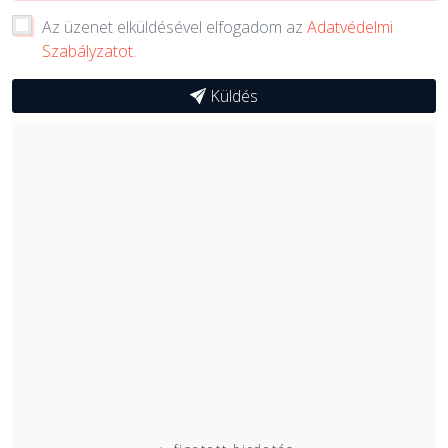
Az üzenet elküldésével elfogadom az
Adatvédelmi
Szabályzatot
.
Küldés