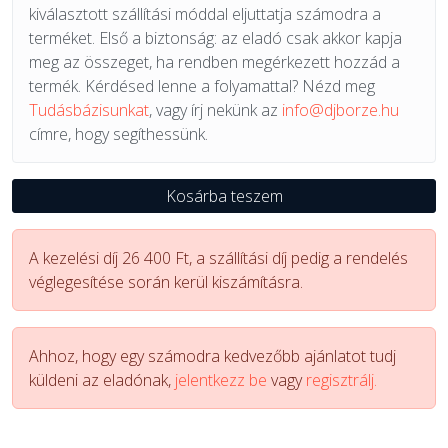
kiválasztott szállítási móddal eljuttatja számodra a
terméket. Első a biztonság: az eladó csak akkor kapja
meg az összeget, ha rendben megérkezett hozzád a
termék. Kérdésed lenne a folyamattal? Nézd meg
Tudásbázisunkat
, vagy írj nekünk az
info@djborze.hu
címre, hogy segíthessünk.
Kosárba teszem
A kezelési díj 26 400 Ft, a szállítási díj pedig a rendelés
véglegesítése során kerül kiszámításra.
Ahhoz, hogy egy számodra kedvezőbb ajánlatot tudj
küldeni az eladónak,
jelentkezz be
vagy
regisztrálj.