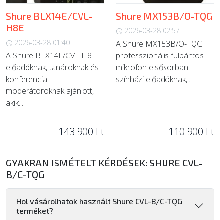
Shure BLX14E/CVL-
Shure MX153B/O-TQG
H8E
2026-03-28 02:57
2026-03-28 01:40
A Shure MX153B/O-TQG
A Shure BLX14E/CVL-H8E
professzionális fülpántos
előadóknak, tanároknak és
mikrofon elsősorban
konferencia-
színházi előadóknak,...
moderátoroknak ajánlott,
akik...
143 900 Ft
110 900 Ft
GYAKRAN ISMÉTELT KÉRDÉSEK: SHURE CVL-
B/C-TQG
Hol vásárolhatok használt Shure CVL-B/C-TQG
terméket?