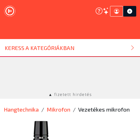
DJ ESZKÖZ
KERESS A KATEGÓRIÁKBAN
HANGTECHNIKA
FÉNYTECHNIKA
▲ fizetett hirdetés
STÚDIÓTECHNIKA
Hangtechnika
Mikrofon
Vezetékes mikrofon
EGYÉB
SZOLGÁLTATÁSOK