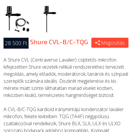
Shure CVL-B/C-TQG
28 500 Ft
Megosztás
A Shure CVL (Centraverse Lavalier) csíptetős mikrofon
kifejezetten Shure vezeték nélküli rendszerekhez tervezett
megoldás, amely előadók, moderátorok, tanárok és színpadi
szereplők számára ideális. Diszkrét megjelenése és kis
mérete miatt szinte láthatatlan marad viselet közben,
miközben kiváló, természetes hangminőséget biztosít.
A CVL-B/C-TQG kardioid iránymintájú kondenzátor lavalier
mikrofon, fekete kivitelben. TQG (TA4F) négypólusú
csatlakozóval rendelkezik, Shure BLX, SLX, ULX és ULXD
sorozatú bodypack adókhoz kompatibilis. Kompakt