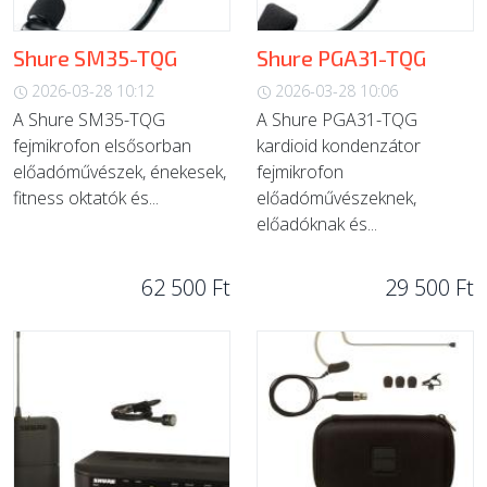
Shure SM35-TQG
Shure PGA31-TQG
2026-03-28 10:12
2026-03-28 10:06
A Shure SM35-TQG
A Shure PGA31-TQG
fejmikrofon elsősorban
kardioid kondenzátor
előadóművészek, énekesek,
fejmikrofon
fitness oktatók és...
előadóművészeknek,
előadóknak és...
62 500 Ft
29 500 Ft