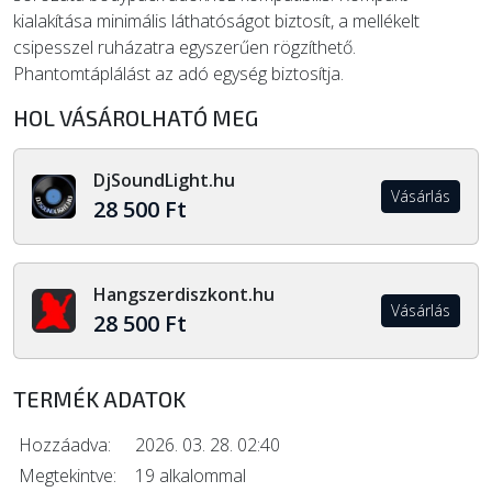
kialakítása minimális láthatóságot biztosít, a mellékelt
csipesszel ruházatra egyszerűen rögzíthető.
Phantomtáplálást az adó egység biztosítja.
HOL VÁSÁROLHATÓ MEG
DjSoundLight.hu
Vásárlás
28 500 Ft
Hangszerdiszkont.hu
Vásárlás
28 500 Ft
TERMÉK ADATOK
Hozzáadva:
2026. 03. 28. 02:40
Megtekintve:
19 alkalommal