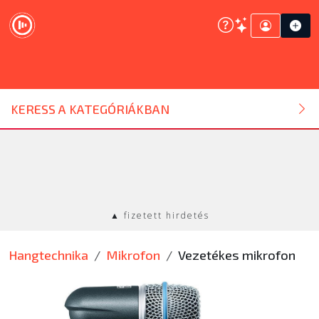
DJ ESZKÖZ
KERESS A KATEGÓRIÁKBAN
HANGTECHNIKA
FÉNYTECHNIKA
▲ fizetett hirdetés
STÚDIÓTECHNIKA
Hangtechnika
Mikrofon
Vezetékes mikrofon
EGYÉB
SZOLGÁLTATÁSOK