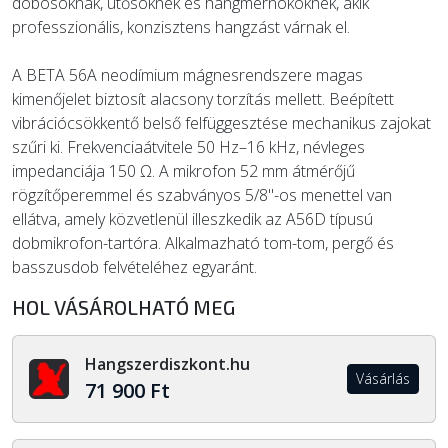
dobosoknak, ütősöknek és hangmérnököknek, akik
professzionális, konzisztens hangzást várnak el.
A BETA 56A neodímium mágnesrendszere magas
kimenőjelet biztosít alacsony torzítás mellett. Beépített
vibrációcsökkentő belső felfüggesztése mechanikus zajokat
szűri ki. Frekvenciaátvitele 50 Hz–16 kHz, névleges
impedanciája 150 Ω. A mikrofon 52 mm átmérőjű
rögzítőperemmel és szabványos 5/8"-os menettel van
ellátva, amely közvetlenül illeszkedik az A56D típusú
dobmikrofon-tartóra. Alkalmazható tom-tom, pergő és
basszusdob felvételéhez egyaránt.
HOL VÁSÁROLHATÓ MEG
Hangszerdiszkont.hu
Vásárlás
71 900 Ft