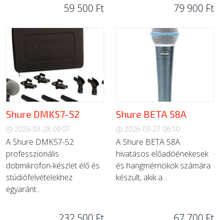
59 500 Ft
79 900 Ft
Shure DMK57-52
Shure BETA 58A
2026-03-28 09:07
2026-03-27 06:10
A Shure DMK57-52
A Shure BETA 58A
professzionális
hivatásos előadóénekesek
dobmikrofon-készlet élő és
és hangmérnökök számára
stúdiófelvételekhez
készült, akik a...
egyaránt...
232 500 Ft
67 700 Ft