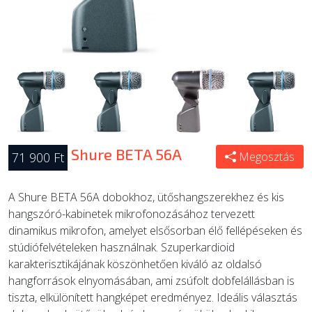
Shure BETA 56A
71 900 Ft
Megosztás
A Shure BETA 56A dobokhoz, ütőshangszerekhez és kis
hangszóró-kabinetek mikrofonozásához tervezett
dinamikus mikrofon, amelyet elsősorban élő fellépéseken és
stúdiófelvételeken használnak. Szuperkardioid
karakterisztikájának köszönhetően kiváló az oldalsó
hangforrások elnyomásában, ami zsúfolt dobfelállásban is
tiszta, elkülönített hangképet eredményez. Ideális választás