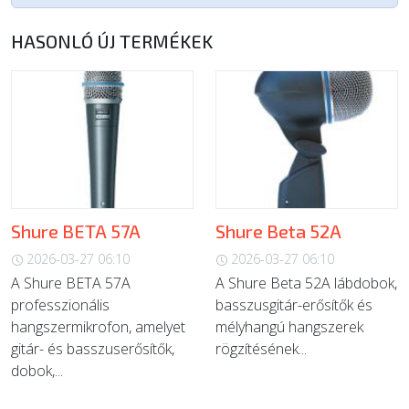
HASONLÓ ÚJ TERMÉKEK
Shure BETA 57A
Shure Beta 52A
2026-03-27 06:10
2026-03-27 06:10
A Shure BETA 57A
A Shure Beta 52A lábdobok,
professzionális
basszusgitár-erősítők és
hangszermikrofon, amelyet
mélyhangú hangszerek
gitár- és basszuserősítők,
rögzítésének...
dobok,...