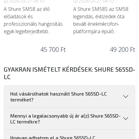
2026-03-27 06:10
2026-03-27 06:10
A Shure SM58 az élő
A Shure SM58S az SM58
előadások és
legendás, évtizedek óta
professzionális hangosítás
bevált énekmikrofon-
egyik legelterjedtebb...
platformjára épülő...
45 700 Ft
49 200 Ft
GYAKRAN ISMÉTELT KÉRDÉSEK: SHURE 565SD-
LC
Hol vásárolhatok használt Shure 565SD-LC
terméket?
Mennyi a legalacsonyabb új ár a(z) Shure 565SD-
LC termékre?
Hogyan adhatom el a Shure 565SD-LC