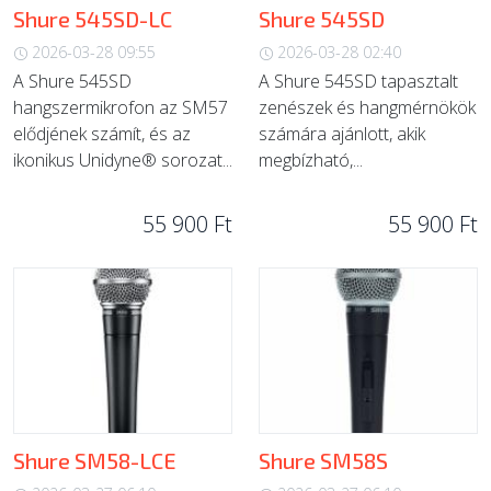
Shure 545SD-LC
Shure 545SD
2026-03-28 09:55
2026-03-28 02:40
A Shure 545SD
A Shure 545SD tapasztalt
hangszermikrofon az SM57
zenészek és hangmérnökök
elődjének számít, és az
számára ajánlott, akik
ikonikus Unidyne® sorozat...
megbízható,...
55 900 Ft
55 900 Ft
Shure SM58-LCE
Shure SM58S