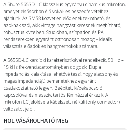
A Shure 565SD-LC klasszikus egyirányú dinamikus mikrofon,
amelyet elsősorban élő vokál- és beszédfelvételhez
ajánlunk. Az SM58 közvetlen elődjének tekinthető, és
azoknak szól, akik vintage hangzást keresnek megbízható,
robusztus kivitelben. Stúdióban, színpadon és PA
rendszerekben egyaránt otthonosan mozog – ideális
választás előadók és hangmérnökök számára.
A 565SD-LC kardioid karakterisztikával rendelkezik, 50 Hz –
15 kHz frekvenciatartományban dolgozik. Dupla
impedanciás kialakítása lehetővé teszi, hogy alacsony és
magas impedanciájú bemenetekhez egyaránt
csatlakoztatható legyen. Beépített ki/bekapcsoló
kapcsolóval és masszív, tartós fémházzal érkezik. A
mikrofon LC jelölése a kábelszett nélküli (only connector)
változatot jelöli.
HOL VÁSÁROLHATÓ MEG