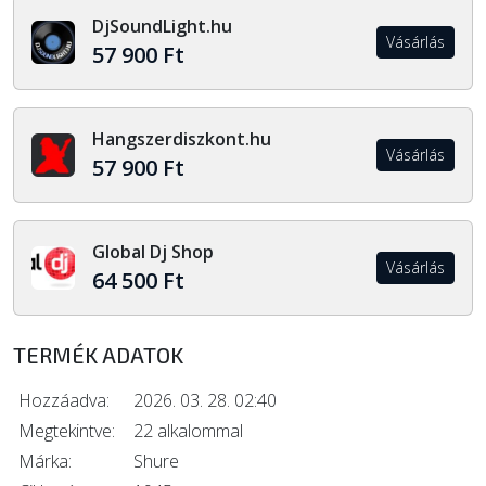
DjSoundLight.hu
Vásárlás
57 900 Ft
Hangszerdiszkont.hu
Vásárlás
57 900 Ft
Global Dj Shop
Vásárlás
64 500 Ft
TERMÉK ADATOK
Hozzáadva:
2026. 03. 28. 02:40
Megtekintve:
22 alkalommal
Márka:
Shure