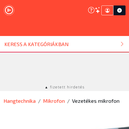
DJ ESZKÖZ
KERESS A KATEGÓRIÁKBAN
HANGTECHNIKA
FÉNYTECHNIKA
▲ fizetett hirdetés
STÚDIÓTECHNIKA
Hangtechnika
Mikrofon
Vezetékes mikrofon
EGYÉB
SZOLGÁLTATÁSOK