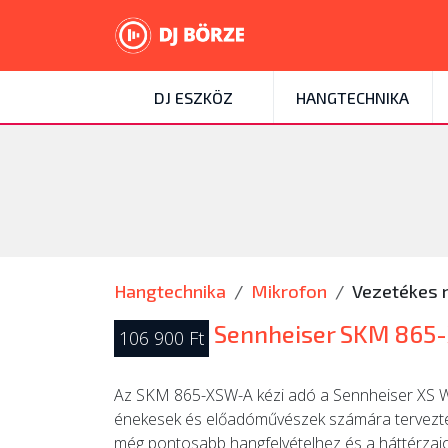
DJ ESZKÖZ
HANGTECHNIKA
Hangtechnika
Mikrofon
Vezetékes 
Sennheiser SKM 865
106 900 Ft
Az SKM 865-XSW-A kézi adó a Sennheiser XS Wi
énekesek és előadóművészek számára terveztek, 
még pontosabb hangfelvételhez és a háttérzaj