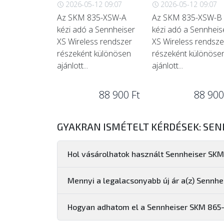
2026-05-12 09:07
2026-05-12 09:07
Az SKM 835-XSW-A
Az SKM 835-XSW-B
kézi adó a Sennheiser
kézi adó a Sennheis
XS Wireless rendszer
XS Wireless rendsze
részeként különösen
részeként különöse
ajánlott...
ajánlott...
88 900 Ft
88 900
GYAKRAN ISMÉTELT KÉRDÉSEK: SEN
Hol vásárolhatok használt Sennheiser SK
Mennyi a legalacsonyabb új ár a(z) Senn
Hogyan adhatom el a Sennheiser SKM 86