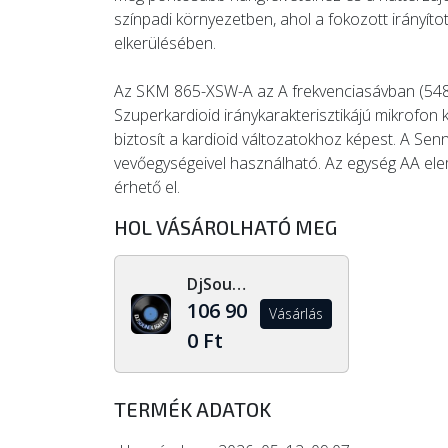
színpadi környezetben, ahol a fokozott irányíto
elkerülésében.
Az SKM 865-XSW-A az A frekvenciasávban (548–
Szuperkardioid iránykarakterisztikájú mikrofon 
biztosít a kardioid változatokhoz képest. A Sen
vevőegységeivel használható. Az egység AA ele
érhető el.
HOL VÁSÁROLHATÓ MEG
DjSoundLight.hu
106 90
Vásárlás
0 Ft
TERMÉK ADATOK