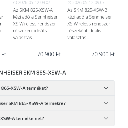
2026-05-12 09:07
2026-05-12 09:07
Az SKM 825-XSW-A
Az SKM 825-XSW-B
er
kézi adó a Sennheiser
kézi adó a Sennheiser
r
XS Wireless rendszer
XS Wireless rendszer
n
részeként ideális
részeként ideális
választás...
választás...
 Ft
70 900 Ft
70 900 Ft
NHEISER SKM 865-XSW-A
M 865-XSW-A terméket?
heiser SKM 865-XSW-A termékre?
5-XSW-A termékemet?