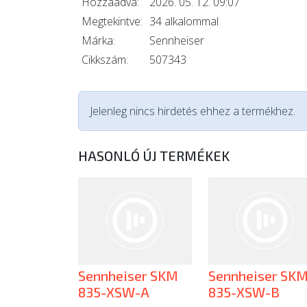
Hozzáadva:
2026. 05. 12. 09:07
Megtekintve:
34 alkalommal
Márka:
Sennheiser
Cikkszám:
507343
Jelenleg nincs hirdetés ehhez a termékhez.
HASONLÓ ÚJ TERMÉKEK
Sennheiser SKM
Sennheiser SK
835-XSW-A
835-XSW-B