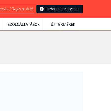
épés / Regisztráció
Hirdetés létrehozás
SZOLGÁLTATÁSOK
ÚJ TERMÉKEK