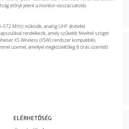
ttság előnyt jelent a monitor-visszacsatolás
572 MHz) működik, analóg UHF átvitellel.
kapszulával rendelkezik, amely szűkebb felvételi szöget
nheiser XS Wireless (XSW) rendszer kompatibilis
mmel üzemel, amellyel megközelítőleg 8 órás üzemidő
ELÉRHETŐSÉG