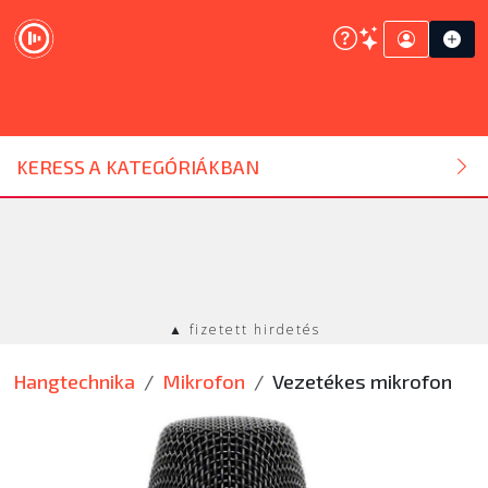
DJ ESZKÖZ
KERESS A KATEGÓRIÁKBAN
HANGTECHNIKA
FÉNYTECHNIKA
▲ fizetett hirdetés
STÚDIÓTECHNIKA
Hangtechnika
Mikrofon
Vezetékes mikrofon
EGYÉB
SZOLGÁLTATÁSOK