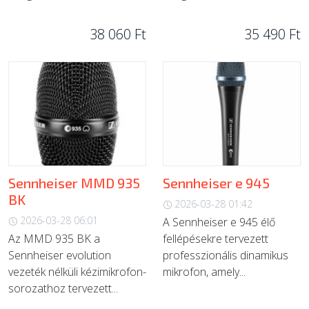
38 060 Ft
35 490 Ft
Sennheiser MMD 935
Sennheiser e 945
BK
2026-03-28 01:42
2026-03-28 06:01
A Sennheiser e 945 élő
Az MMD 935 BK a
fellépésekre tervezett
Sennheiser evolution
professzionális dinamikus
vezeték nélküli kézimikrofon-
mikrofon, amely...
sorozathoz tervezett...