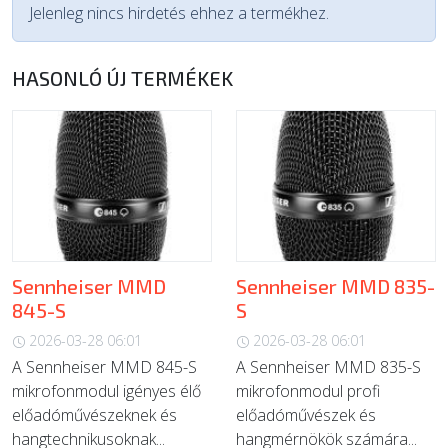
Jelenleg nincs hirdetés ehhez a termékhez.
HASONLÓ ÚJ TERMÉKEK
Sennheiser MMD
Sennheiser MMD 835-
845-S
S
2026-03-28 06:01
2026-03-28 06:01
A Sennheiser MMD 845-S
A Sennheiser MMD 835-S
mikrofonmodul igényes élő
mikrofonmodul profi
előadóművészeknek és
előadóművészek és
hangtechnikusoknak...
hangmérnökök számára...