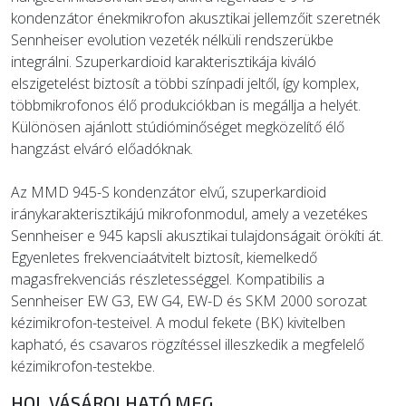
kondenzátor énekmikrofon akusztikai jellemzőit szeretnék
Sennheiser evolution vezeték nélküli rendszerükbe
integrálni. Szuperkardioid karakterisztikája kiváló
elszigetelést biztosít a többi színpadi jeltől, így komplex,
többmikrofonos élő produkciókban is megállja a helyét.
Különösen ajánlott stúdióminőséget megközelítő élő
hangzást elváró előadóknak.
Az MMD 945-S kondenzátor elvű, szuperkardioid
iránykarakterisztikájú mikrofonmodul, amely a vezetékes
Sennheiser e 945 kapsli akusztikai tulajdonságait örökíti át.
Egyenletes frekvenciaátvitelt biztosít, kiemelkedő
magasfrekvenciás részletességgel. Kompatibilis a
Sennheiser EW G3, EW G4, EW-D és SKM 2000 sorozat
kézimikrofon-testeivel. A modul fekete (BK) kivitelben
kapható, és csavaros rögzítéssel illeszkedik a megfelelő
kézimikrofon-testekbe.
HOL VÁSÁROLHATÓ MEG