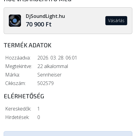
DjSoundLight.hu
Vásárlás
70 900 Ft
TERMÉK ADATOK
Hozzáadva:
2026. 03. 28. 06:01
Megtekintve:
22 alkalommal
Márka:
Sennheiser
Cikkszám:
502579
ELÉRHETŐSÉG
Kereskedők:
1
Hirdetések:
0