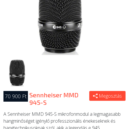
ÚJ TERMÉKEK
Sennheiser MMD
70 900 Ft
Megosztás
945-S
A Sennheiser MMD 945-S mikrofonmodul a legmagasabb
hangminőséget igénylő professzionális énekeseknek és
hangtechnikusoknak szól, akik a legendás e 945