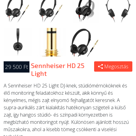
Sennheiser HD 25
29 500 Ft
Megosztás
Light
A Sennheiser HD 25 Light DJ-knek, stúdiómérnököknek és
élő monitoring feladatokhoz készült, akik könnyű és
kényelmes, mégis zajt elnyomó fejhallgatót keresnek. A
supra-aurikális zárt kialakítás hatékonyan szigeteli a külső
zajt, így hangos stúdió- és színpadi környezetben is
megbízható monitoringot nyújt. Különösen ajánlott hosszú
műszakokra, ahol a kisebb tömeg csökkenti a viselési