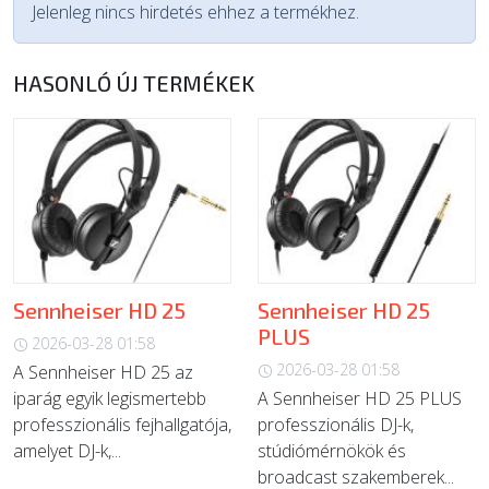
Jelenleg nincs hirdetés ehhez a termékhez.
HASONLÓ ÚJ TERMÉKEK
Sennheiser HD 25
Sennheiser HD 25
PLUS
2026-03-28 01:58
2026-03-28 01:58
A Sennheiser HD 25 az
iparág egyik legismertebb
A Sennheiser HD 25 PLUS
professzionális fejhallgatója,
professzionális DJ-k,
amelyet DJ-k,...
stúdiómérnökök és
broadcast szakemberek...