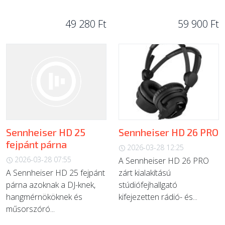
49 280 Ft
59 900 Ft
Sennheiser HD 25
Sennheiser HD 26 PRO
fejpánt párna
2026-03-28 12:25
2026-03-28 07:55
A Sennheiser HD 26 PRO
A Sennheiser HD 25 fejpánt
zárt kialakítású
párna azoknak a DJ-knek,
stúdiófejhallgató
hangmérnököknek és
kifejezetten rádió- és...
műsorszóró...