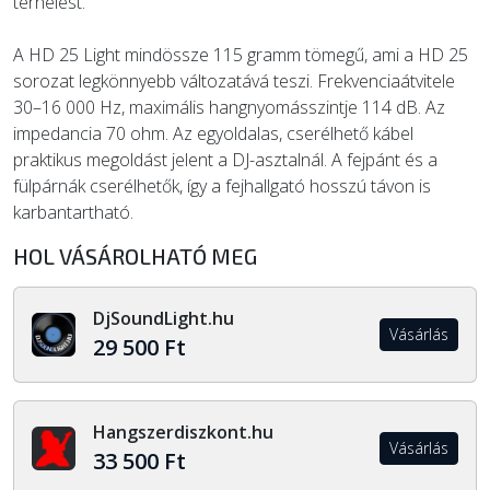
terhelést.
A HD 25 Light mindössze 115 gramm tömegű, ami a HD 25
sorozat legkönnyebb változatává teszi. Frekvenciaátvitele
30–16 000 Hz, maximális hangnyomásszintje 114 dB. Az
impedancia 70 ohm. Az egyoldalas, cserélhető kábel
praktikus megoldást jelent a DJ-asztalnál. A fejpánt és a
fülpárnák cserélhetők, így a fejhallgató hosszú távon is
karbantartható.
HOL VÁSÁROLHATÓ MEG
DjSoundLight.hu
Vásárlás
29 500 Ft
Hangszerdiszkont.hu
Vásárlás
33 500 Ft