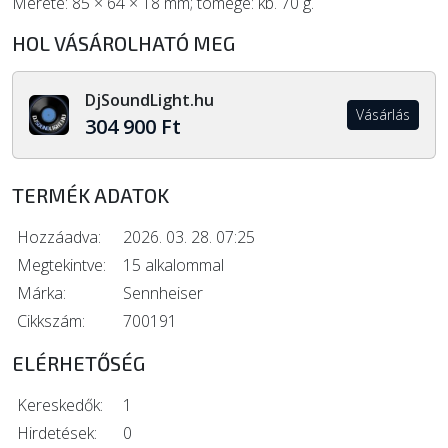
Mérete: 85 × 64 × 18 mm; tömege: kb. 70 g.
HOL VÁSÁROLHATÓ MEG
DjSoundLight.hu
Vásárlás
304 900 Ft
TERMÉK ADATOK
Hozzáadva:
2026. 03. 28. 07:25
Megtekintve:
15 alkalommal
Márka:
Sennheiser
Cikkszám:
700191
ELÉRHETŐSÉG
Kereskedők:
1
Hirdetések:
0