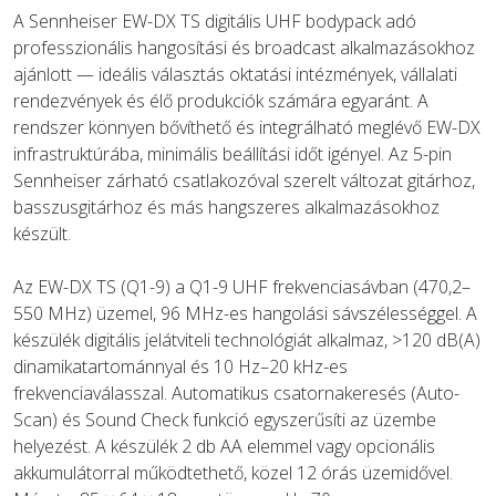
A Sennheiser EW-DX TS digitális UHF bodypack adó
ÚJ TERMÉKEK
professzionális hangosítási és broadcast alkalmazásokhoz
ajánlott — ideális választás oktatási intézmények, vállalati
rendezvények és élő produkciók számára egyaránt. A
rendszer könnyen bővíthető és integrálható meglévő EW-DX
infrastruktúrába, minimális beállítási időt igényel. Az 5-pin
Sennheiser zárható csatlakozóval szerelt változat gitárhoz,
basszusgitárhoz és más hangszeres alkalmazásokhoz
készült.
Az EW-DX TS (Q1-9) a Q1-9 UHF frekvenciasávban (470,2–
550 MHz) üzemel, 96 MHz-es hangolási sávszélességgel. A
készülék digitális jelátviteli technológiát alkalmaz, >120 dB(A)
dinamikatartománnyal és 10 Hz–20 kHz-es
frekvenciaválasszal. Automatikus csatornakeresés (Auto-
Scan) és Sound Check funkció egyszerűsíti az üzembe
helyezést. A készülék 2 db AA elemmel vagy opcionális
akkumulátorral működtethető, közel 12 órás üzemidővel.