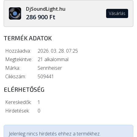
DjSoundLight.hu
Vásárlás
286 900 Ft
TERMÉK ADATOK
Hozzáadva:
2026. 03. 28. 07:25
Megtekintve:
21 alkalommal
Márka:
Sennheiser
Cikkszám:
509441
ELÉRHETŐSÉG
Kereskedők:
1
Hirdetések:
0
Jelenleg nincs hirdetés ehhez a termékhez.