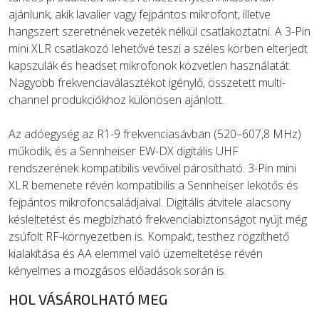
ajánlunk, akik lavalier vagy fejpántos mikrofont, illetve
hangszert szeretnének vezeték nélkül csatlakoztatni. A 3-Pin
mini XLR csatlakozó lehetővé teszi a széles körben elterjedt
kapszulák és headset mikrofonok közvetlen használatát.
Nagyobb frekvenciaválasztékot igénylő, összetett multi-
channel produkciókhoz különösen ajánlott.
Az adóegység az R1-9 frekvenciasávban (520–607,8 MHz)
működik, és a Sennheiser EW-DX digitális UHF
rendszerének kompatibilis vevőivel párosítható. 3-Pin mini
XLR bemenete révén kompatibilis a Sennheiser lekötős és
fejpántos mikrofoncsaládjaival. Digitális átvitele alacsony
késleltetést és megbízható frekvenciabiztonságot nyújt még
zsúfolt RF-környezetben is. Kompakt, testhez rögzíthető
kialakítása és AA elemmel való üzemeltetése révén
kényelmes a mozgásos előadások során is.
HOL VÁSÁROLHATÓ MEG