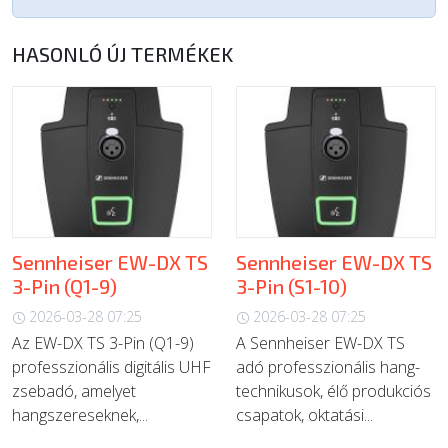
HASONLÓ ÚJ TERMÉKEK
Sennheiser EW-DX TS
Sennheiser EW-DX TS
3-Pin (Q1-9)
3-Pin (S1-10)
2026-03-28 07:25
2026-03-28 07:25
Az EW-DX TS 3-Pin (Q1-9)
A Sennheiser EW-DX TS
professzionális digitális UHF
adó professzionális hang-
zsebadó, amelyet
technikusok, élő produkciós
hangszereseknek,...
csapatok, oktatási...