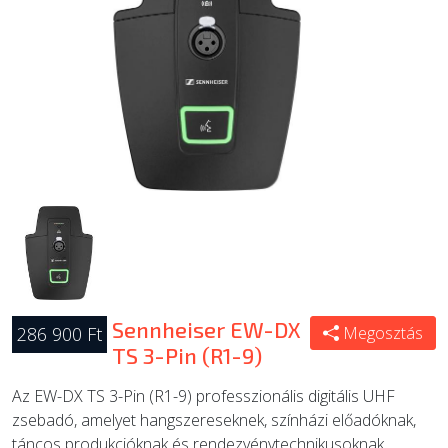
ÚJ TERMÉKEK
Sennheiser EW-DX
286 900 Ft
Megosztás
TS 3-Pin (R1-9)
Az EW-DX TS 3-Pin (R1-9) professzionális digitális UHF
zsebadó, amelyet hangszereseknek, színházi előadóknak,
táncos produkcióknak és rendezvénytechnikusoknak