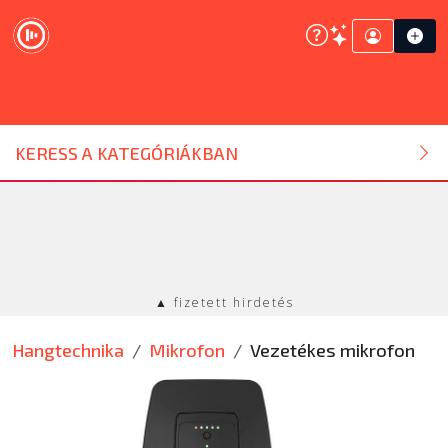
DJ ESZKÖZ
KERESS A KATEGÓRIÁKBAN
HANGTECHNIKA
FÉNYTECHNIKA
▲ fizetett hirdetés
STÚDIÓTECHNIKA
Hangtechnika
Mikrofon
Vezetékes mikrofon
EGYÉB
SZOLGÁLTATÁSOK