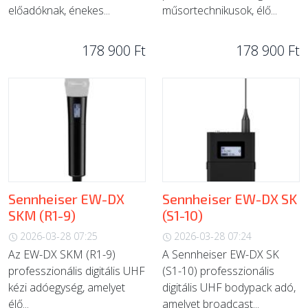
előadóknak, énekes...
műsortechnikusok, élő...
178 900 Ft
178 900 Ft
Sennheiser EW-DX
Sennheiser EW-DX SK
SKM (R1-9)
(S1-10)
2026-03-28 07:25
2026-03-28 07:24
Az EW-DX SKM (R1-9)
A Sennheiser EW-DX SK
professzionális digitális UHF
(S1-10) professzionális
kézi adóegység, amelyet
digitális UHF bodypack adó,
élő...
amelyet broadcast...