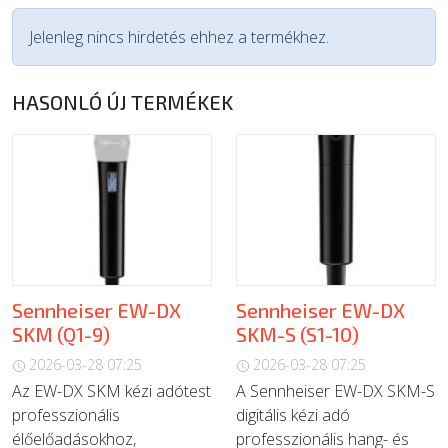
Jelenleg nincs hirdetés ehhez a termékhez.
HASONLÓ ÚJ TERMÉKEK
Sennheiser EW-DX
Sennheiser EW-DX
SKM (Q1-9)
SKM-S (S1-10)
2026-03-28 07:25
2026-03-28 07:25
Az EW-DX SKM kézi adótest
A Sennheiser EW-DX SKM-S
professzionális
digitális kézi adó
élőelőadásokhoz,
professzionális hang- és