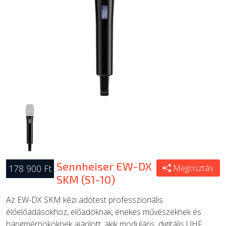
ÚJ TERMÉKEK
Sennheiser EW-DX
178 900 Ft
Megosztás
SKM (S1-10)
Az EW-DX SKM kézi adótest professzionális
élőelőadásokhoz, előadóknak, énekes művészeknek és
hangmérnököknek ajánlott, akik moduláris, digitális UHF