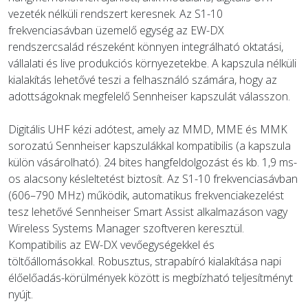
vezeték nélküli rendszert keresnek. Az S1-10
frekvenciasávban üzemelő egység az EW-DX
rendszercsalád részeként könnyen integrálható oktatási,
vállalati és live produkciós környezetekbe. A kapszula nélküli
kialakítás lehetővé teszi a felhasználó számára, hogy az
adottságoknak megfelelő Sennheiser kapszulát válasszon.
Digitális UHF kézi adótest, amely az MMD, MME és MMK
sorozatú Sennheiser kapszulákkal kompatibilis (a kapszula
külön vásárolható). 24 bites hangfeldolgozást és kb. 1,9 ms-
os alacsony késleltetést biztosít. Az S1-10 frekvenciasávban
(606–790 MHz) működik, automatikus frekvenciakezelést
tesz lehetővé Sennheiser Smart Assist alkalmazáson vagy
Wireless Systems Manager szoftveren keresztül.
Kompatibilis az EW-DX vevőegységekkel és
töltőállomásokkal. Robusztus, strapabíró kialakítása napi
élőelőadás-körülmények között is megbízható teljesítményt
nyújt.