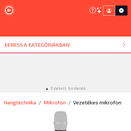
DJ ESZKÖZ
KERESS A KATEGÓRIÁKBAN
HANGTECHNIKA
FÉNYTECHNIKA
▲ fizetett hirdetés
STÚDIÓTECHNIKA
Hangtechnika
Mikrofon
Vezetékes mikrofon
EGYÉB
SZOLGÁLTATÁSOK