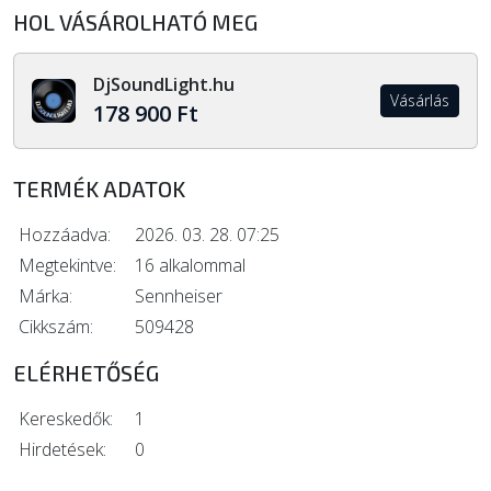
HOL VÁSÁROLHATÓ MEG
DjSoundLight.hu
Vásárlás
178 900 Ft
TERMÉK ADATOK
Hozzáadva:
2026. 03. 28. 07:25
Megtekintve:
16 alkalommal
Márka:
Sennheiser
Cikkszám:
509428
ELÉRHETŐSÉG
Kereskedők:
1
Hirdetések:
0