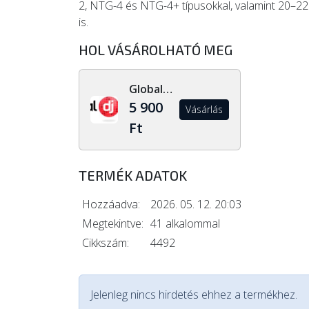
2, NTG-4 és NTG-4+ típusokkal, valamint 20–2
is.
HOL VÁSÁROLHATÓ MEG
Global Dj Shop
5 900
Vásárlás
Ft
TERMÉK ADATOK
Hozzáadva:
2026. 05. 12. 20:03
Megtekintve:
41 alkalommal
Cikkszám:
4492
Jelenleg nincs hirdetés ehhez a termékhez.