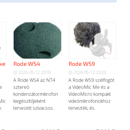
xe
Rode WS4
Rode WS9
ó
2026-05-12 20:03
2026-05-12 20:03
A Rode WS4 az NT4
A Rode WS9 szélfogót
e
sztereó
a VideoMic Me és a
kondenzátormikrofon
VideoMicro kompakt
Mic
kiegészítőjeként
videómikrofonokhoz
k
tervezett szivacsos...
tervezték, és...