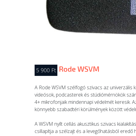
Rode WSVM
5 900 Ft
A Rode WSVM szélfogó szivacs az univerzális k
videósok, podcasterek és stúdiómérnökök szá
4+ mikrofonjaik mindennapi védelmét keresik. A
könnyebb szabadtéri körülmények között védelme
A WSVM nyílt cellás akusztikus szivacs kialakít
csillapítja a szélzajt és a levegőhatásból ere