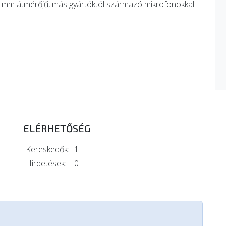
2 mm átmérőjű, más gyártóktól származó mikrofonokkal
ELÉRHETŐSÉG
Kereskedők:
1
Hirdetések:
0