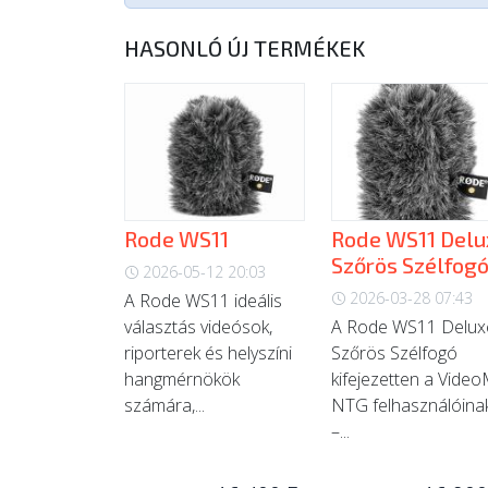
HASONLÓ ÚJ TERMÉKEK
Rode WS11
Rode WS11 Delu
Szőrös Szélfog
2026-05-12 20:03
2026-03-28 07:43
A Rode WS11 ideális
választás videósok,
A Rode WS11 Delux
riporterek és helyszíni
Szőrös Szélfogó
hangmérnökök
kifejezetten a Video
számára,...
NTG felhasználóina
–...