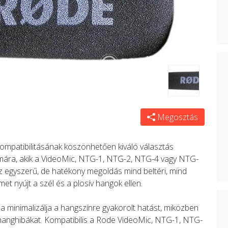
Megosztás
ompatibilitásának köszönhetően kiváló választás
mára, akik a VideoMic, NTG-1, NTG-2, NTG-4 vagy NTG-
z egyszerű, de hatékony megoldás mind beltéri, mind
t nyújt a szél és a plosív hangok ellen.
ása minimalizálja a hangszínre gyakorolt hatást, miközben
dő hanghibákat. Kompatibilis a Rode VideoMic, NTG-1, NTG-