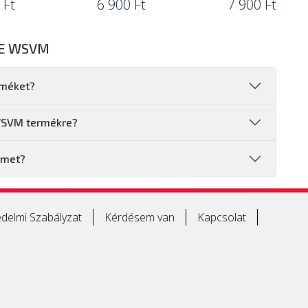
 Ft
6 900 Ft
7 900 Ft
DE WSVM
rméket?
 WSVM termékre?
emet?
delmi Szabályzat
Kérdésem van
Kapcsolat