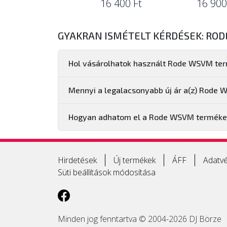
16 400 Ft
16 900
GYAKRAN ISMÉTELT KÉRDÉSEK: RO
Hol vásárolhatok használt Rode WSVM te
Mennyi a legalacsonyabb új ár a(z) Rode
Hogyan adhatom el a Rode WSVM termék
Hirdetések
Új termékek
ÁFF
Adatvé
Süti beállítások módosítása
Minden jog fenntartva © 2004-2026 DJ Börze