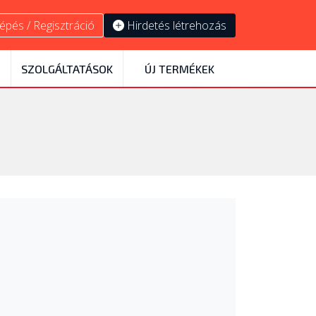
épés / Regisztráció
Hirdetés létrehozás
SZOLGÁLTATÁSOK
ÚJ TERMÉKEK