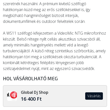
szeretnék használni. A prémium kivitelű szélfogó
hatékonyan küzd meg az erős széllökésekkel is, így
megbízható hangminőséget biztosít interjúk,
dokumentumfilmek és outdoor felvételek során.
A WS11 szélfogó kifejezetten a VideoMic NTG mikrofonhoz
készült. Belső rétege nyílt cellás akusztikus szivacsból áll,
amely minimális hangelnyelés mellett véd a levegő
turbulenciájától. A külső réteg szintetikus szőrborítás, amely
hatékonyan töri meg a széllökések okozta turbulenciát. A
kombinált kétréteges felépítés lényegesen jobb
szélzajvédelmet nyújt, mint az egyszerű szivacsvédők.
HOL VÁSÁROLHATÓ MEG
Global Dj Shop
Vásárlás
16 400 Ft