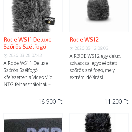
Rode WS11 Deluxe
Rode WS12
Szőrös Szélfogó
2026-05-12 09:06
2026-03-28 07:43
A RØDE WS12 egy delux,
A Rode WS11 Deluxe
szivaccsal egybeépített
Szőrös Szélfogó
szőrös szélfogó, mely
kifejezetten a VideoMic
extrém időjárási...
NTG felhasználóinak –...
16 900 Ft
11 200 Ft