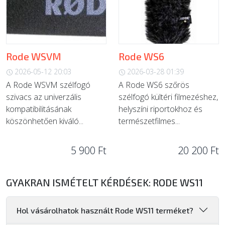
Rode WSVM
Rode WS6
2026-05-12 20:03
2026-03-28 01:39
A Rode WSVM szélfogó
A Rode WS6 szőrös
szivacs az univerzális
szélfogó kültéri filmezéshez,
kompatibilitásának
helyszíni riportokhoz és
köszönhetően kiváló...
természetfilmes...
5 900 Ft
20 200 Ft
GYAKRAN ISMÉTELT KÉRDÉSEK: RODE WS11
Hol vásárolhatok használt Rode WS11 terméket?