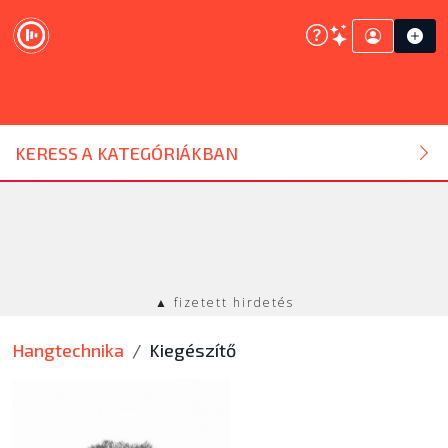
DJ ESZKÖZ
KERESS A KATEGÓRIÁKBAN
HANGTECHNIKA
FÉNYTECHNIKA
▲ fizetett hirdetés
STÚDIÓTECHNIKA
Hangtechnika
Kiegészítő
EGYÉB
SZOLGÁLTATÁSOK