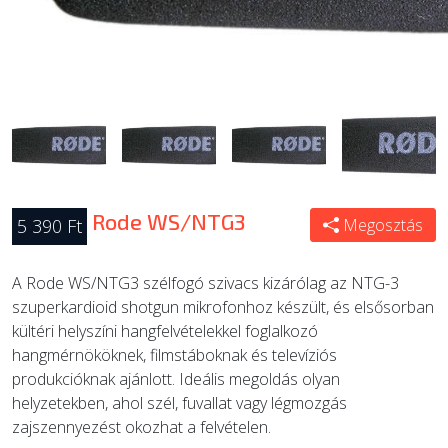
Rode WS/NTG3
5 390 Ft
Megosztás
A Rode WS/NTG3 szélfogó szivacs kizárólag az NTG-3
szuperkardioid shotgun mikrofonhoz készült, és elsősorban
kültéri helyszíni hangfelvételekkel foglalkozó
hangmérnököknek, filmstáboknak és televíziós
produkcióknak ajánlott. Ideális megoldás olyan
helyzetekben, ahol szél, fuvallat vagy légmozgás
zajszennyezést okozhat a felvételen.