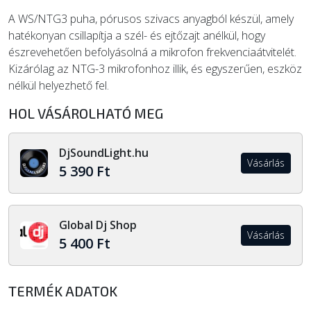
A WS/NTG3 puha, pórusos szivacs anyagból készül, amely
hatékonyan csillapítja a szél- és ejtőzajt anélkül, hogy
észrevehetően befolyásolná a mikrofon frekvenciaátvitelét.
Kizárólag az NTG-3 mikrofonhoz illik, és egyszerűen, eszköz
nélkül helyezhető fel.
HOL VÁSÁROLHATÓ MEG
DjSoundLight.hu
Vásárlás
5 390 Ft
Global Dj Shop
Vásárlás
5 400 Ft
TERMÉK ADATOK