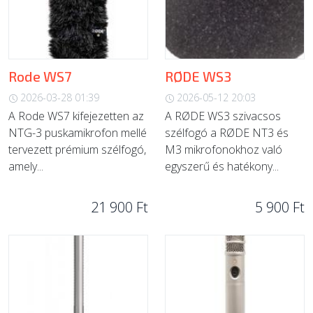
Rode WS7
RØDE WS3
2026-03-28 01:39
2026-05-12 20:03
A Rode WS7 kifejezetten az
A RØDE WS3 szivacsos
NTG-3 puskamikrofon mellé
szélfogó a RØDE NT3 és
tervezett prémium szélfogó,
M3 mikrofonokhoz való
amely...
egyszerű és hatékony...
21 900 Ft
5 900 Ft