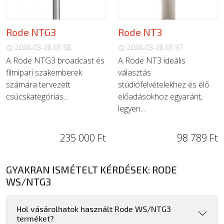
Rode NTG3
Rode NT3
2026-03-28 01:38
2026-03-28 01:37
A Rode NTG3 broadcast és
A Rode NT3 ideális
filmipari szakemberek
választás
számára tervezett
stúdiófelvételekhez és élő
csúcskategóriás...
előadásokhoz egyaránt,
legyen...
235 000 Ft
98 789 Ft
GYAKRAN ISMÉTELT KÉRDÉSEK: RODE
WS/NTG3
Hol vásárolhatok használt Rode WS/NTG3
terméket?