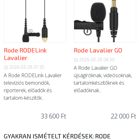
Rode RODELink
Rode Lavalier GO
Lavalier
2026-03-28 04:30
2026-03-28 07:35
A Rode Lavalier GO
A Rode RODELink Lavalier
újságíróknak, videósoknak,
televíziós bemondók,
tartalomkészítőknek és
riporterek, előadók és
előadóknak...
tartalom-készítők...
33 600 Ft
22 000 Ft
GYAKRAN ISMÉTELT KÉRDÉSEK: RODE