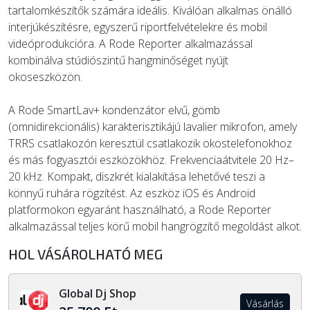
tartalomkészítők számára ideális. Kiválóan alkalmas önálló
interjúkészítésre, egyszerű riportfelvételekre és mobil
videóprodukcióra. A Rode Reporter alkalmazással
kombinálva stúdiószintű hangminőséget nyújt
okoseszközön.
A Rode SmartLav+ kondenzátor elvű, gömb
(omnidirekcionális) karakterisztikájú lavalier mikrofon, amely
TRRS csatlakozón keresztül csatlakozik okostelefonokhoz
és más fogyasztói eszközökhöz. Frekvenciaátvitele 20 Hz–
20 kHz. Kompakt, diszkrét kialakítása lehetővé teszi a
könnyű ruhára rögzítést. Az eszköz iOS és Android
platformokon egyaránt használható, a Rode Reporter
alkalmazással teljes körű mobil hangrögzítő megoldást alkot.
HOL VÁSÁROLHATÓ MEG
Global Dj Shop
Vásárlás