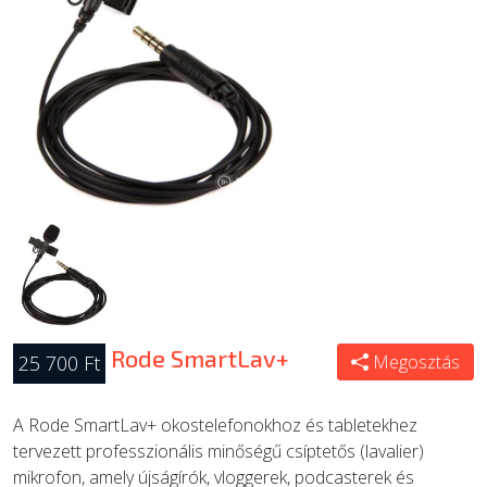
ÚJ TERMÉKEK
Rode SmartLav+
25 700 Ft
Megosztás
A Rode SmartLav+ okostelefonokhoz és tabletekhez
tervezett professzionális minőségű csíptetős (lavalier)
mikrofon, amely újságírók, vloggerek, podcasterek és