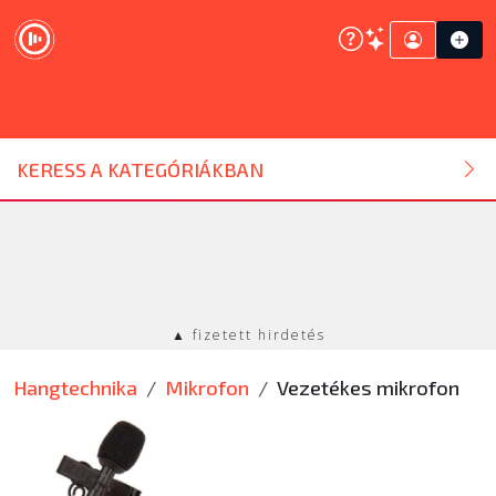
DJ ESZKÖZ
KERESS A KATEGÓRIÁKBAN
HANGTECHNIKA
FÉNYTECHNIKA
▲ fizetett hirdetés
STÚDIÓTECHNIKA
Hangtechnika
Mikrofon
Vezetékes mikrofon
EGYÉB
SZOLGÁLTATÁSOK