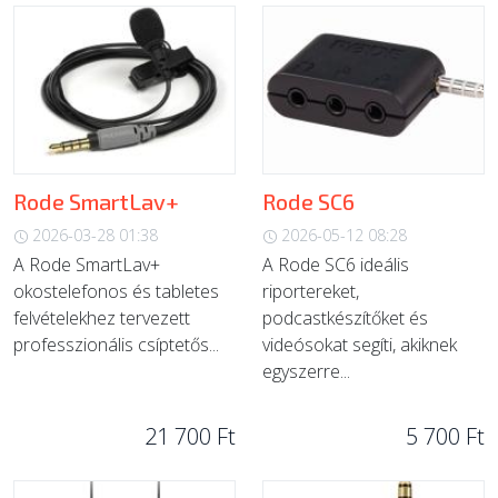
Rode SmartLav+
Rode SC6
2026-03-28 01:38
2026-05-12 08:28
A Rode SmartLav+
A Rode SC6 ideális
okostelefonos és tabletes
riportereket,
felvételekhez tervezett
podcastkészítőket és
professzionális csíptetős...
videósokat segíti, akiknek
egyszerre...
21 700 Ft
5 700 Ft