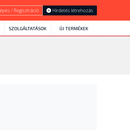
épés / Regisztráció
Hirdetés létrehozás
SZOLGÁLTATÁSOK
ÚJ TERMÉKEK