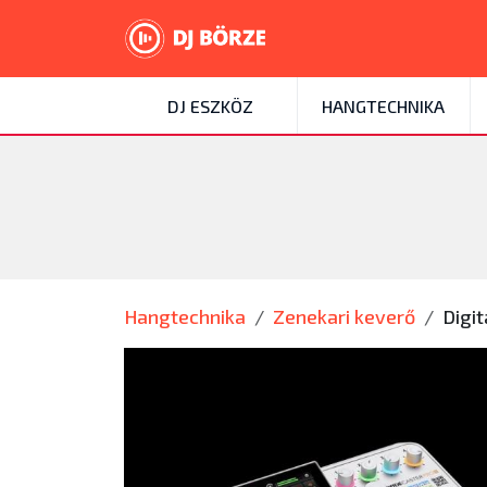
DJ ESZKÖZ
HANGTECHNIKA
Hangtechnika
Zenekari keverő
Digit