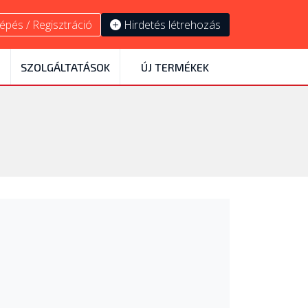
épés / Regisztráció
Hirdetés létrehozás
SZOLGÁLTATÁSOK
ÚJ TERMÉKEK