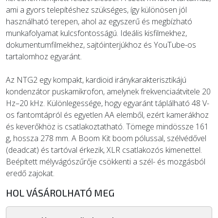
ami a gyors telepítéshez szükséges, így különösen jól
használható terepen, ahol az egyszerű és megbízható
munkafolyamat kulcsfontosságú. Ideális kisfilmekhez,
dokumentumfilmekhez, sajtóinterjúkhoz és YouTube-os
tartalomhoz egyaránt.
Az NTG2 egy kompakt, kardioid iránykarakterisztikájú
kondenzátor puskamikrofon, amelynek frekvenciaátvitele 20
Hz–20 kHz. Különlegessége, hogy egyaránt táplálható 48 V-
os fantomtápról és egyetlen AA elemből, ezért kamerákhoz
és keverőkhöz is csatlakoztatható. Tömege mindössze 161
g, hossza 278 mm. A Boom Kit boom pólussal, szélvédővel
(deadcat) és tartóval érkezik, XLR csatlakozós kimenettel.
Beépített mélyvágószűrője csökkenti a szél- és mozgásból
eredő zajokat.
HOL VÁSÁROLHATÓ MEG