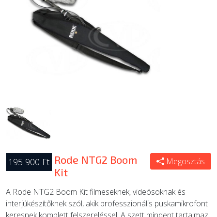
ÚJ TERMÉKEK
Rode NTG2 Boom
195 900 Ft
Megosztás
Kit
A Rode NTG2 Boom Kit filmeseknek, videósoknak és
interjúkészítőknek szól, akik professzionális puskamikrofont
keresnek komplett felszereléssel. A szett mindent tartalmaz,