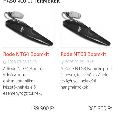
HASONLÓ ÚJ TERMÉKEK
Rode NTG4 Boomkit
Rode NTG3 Boomkit
2026-03-28 13:48
2026-03-28 13:48
A Rode NTG4 Boomkit
A Rode NTG3 Boomkit profi
videósoknak,
filmesek, televíziós stábok
dokumentumfilm-
és igényes helyszíni
készítőknek és élő
hangmérnökök...
eseményrögzítőknek...
199 900 Ft
365 900 Ft