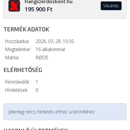
Hangszerdiszkont.hu
Vásárlás
195 900 Ft
TERMÉK ADATOK
Hozzáadva:
2026. 03. 28. 10:35
Megtekintve:
16 alkalommal
Márka:
RØDE
ELÉRHETŐSÉG
Kereskedők:
1
Hirdetések:
0
Jelenleg nincs hirdetés ehhez a termékhez.