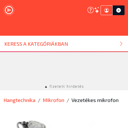
DJ ESZKÖZ
KERESS A KATEGÓRIÁKBAN
HANGTECHNIKA
FÉNYTECHNIKA
▲ fizetett hirdetés
STÚDIÓTECHNIKA
Hangtechnika
Mikrofon
Vezetékes mikrofon
EGYÉB
SZOLGÁLTATÁSOK