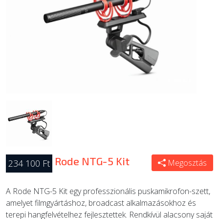
ÚJ TERMÉKEK
Rode NTG-5 Kit
234 100 Ft
Megosztás
A Rode NTG-5 Kit egy professzionális puskamikrofon-szett,
amelyet filmgyártáshoz, broadcast alkalmazásokhoz és
terepi hangfelvételhez fejlesztettek. Rendkívül alacsony saját