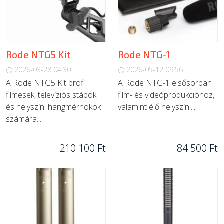
Rode NTG5 Kit
Rode NTG-1
2026-03-28 04:30
2026-05-12 09:56
A Rode NTG5 Kit profi
A Rode NTG-1 elsősorban
filmesek, televíziós stábok
film- és videóprodukcióhoz,
és helyszíni hangmérnökök
valamint élő helyszíni...
számára...
210 100 Ft
84 500 Ft