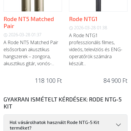
Rode NT5 Matched
Rode NTG1
Pair
2026-03-28 01:38
2026-03-28 01:37
A Rode NTG1
A Rode NT5 Matched Pair
professzionális filmes,
elsősorban akusztikus
videós, televíziós és ENG-
hangszerek – zongora,
operatőrök számára
akusztikus gitár, vonós-...
készült...
118 100 Ft
84 900 Ft
GYAKRAN ISMÉTELT KÉRDÉSEK: RODE NTG-5
KIT
Hol vásárolhatok használt Rode NTG-5 Kit
terméket?