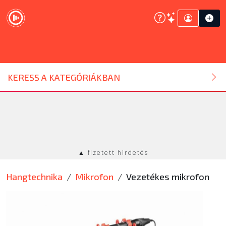
DJ ESZKÖZ
KERESS A KATEGÓRIÁKBAN
HANGTECHNIKA
FÉNYTECHNIKA
▲ fizetett hirdetés
STÚDIÓTECHNIKA
Hangtechnika
Mikrofon
Vezetékes mikrofon
EGYÉB
SZOLGÁLTATÁSOK