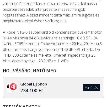
zajszintje és szuperkardioid karakterisztikája alkalmassá
teszi párbeszédek, interjúk és természeti hangok
rögzítéséhez. A szett mindent tartalmaz, amire a gyors és
megbízható telepítéshez szükség van.
A Rode NTG-5 szuperkardioid kondenzátor puskamikrofon
jel-zaj viszonya 84 dB, ekvivalens zajszintje 10 dB SPL (A-
szűrt, IEC651 szerint). Frekvenciaátvitele 20 Hz–20 kHz (±3
dB), maximális hangnyomásszintje 130 dB SPL (1 kHz, 1%
THD, 600 Ω terhelés mellett). Kimeneti impedanciája 25
ohm, érzékenysége –23,5 dB re. 1 V/Pa.
HOL VÁSÁROLHATÓ MEG
Global Dj Shop
Vásárlás
234 100 Ft
TERMÉK ADATOK