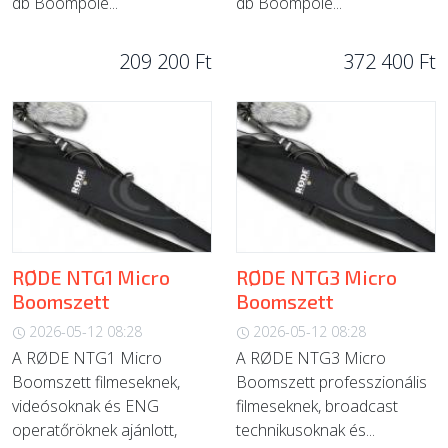
db Boompole...
db Boompole...
209 200 Ft
372 400 Ft
RØDE NTG1 Micro
RØDE NTG3 Micro
Boomszett
Boomszett
2026-05-12 08:28
2026-05-12 08:28
A RØDE NTG1 Micro
A RØDE NTG3 Micro
Boomszett filmeseknek,
Boomszett professzionális
videósoknak és ENG
filmeseknek, broadcast
operatőröknek ajánlott,
technikusoknak és...