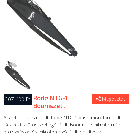
ÚJ TERMÉKEK
Rode NTG-1
207 400 Ft
Megosztás
Boomszett
A szett tartalma:- 1 db Rode NTG-1 puskamikrofon- 1 db
Deadcat szőrös szélfogó- 1 db Boompole mikrofon rúd- 1
db rezgésgátlós mikrofonfogó- 1 db hordtáska