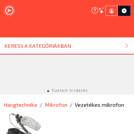
DJ ESZKÖZ
KERESS A KATEGÓRIÁKBAN
HANGTECHNIKA
FÉNYTECHNIKA
▲ fizetett hirdetés
STÚDIÓTECHNIKA
Hangtechnika
Mikrofon
Vezetékes mikrofon
EGYÉB
SZOLGÁLTATÁSOK