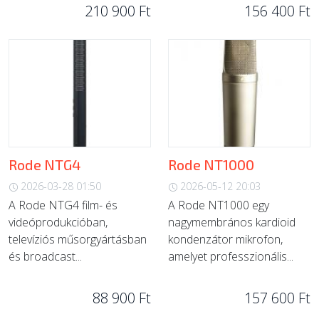
210 900 Ft
156 400 Ft
Rode NTG4
Rode NT1000
2026-03-28 01:50
2026-05-12 20:03
A Rode NTG4 film- és
A Rode NT1000 egy
videóprodukcióban,
nagymembrános kardioid
televíziós műsorgyártásban
kondenzátor mikrofon,
és broadcast...
amelyet professzionális...
88 900 Ft
157 600 Ft