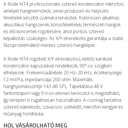
A Rode NT4 professzionális sztereó kondenzátor mikrofon,
amelyet hangmérnökök, zenei produceri és helyszíni
ÚJ TERMÉKEK
felvételek készítői számára terveztek. Különösen alkalmas
akusztikus hangszerek, kórusfelvételek, természeti hangok
és élő koncertek rögzítésére, ahol pontos sztereó
képalkotás szükséges. Az X/Y elrendezés garantálja a stabil,
fázisproblémáktól mentes sztereó hangképet.
A Rode NT4 rögzített X/Y elrendezésű, kettős kardioid
kondenzátor kapszulával rendelkezik, 90°-os szögben
elhelyezve. Frekvenciaátvitele 20 Hz–20 kHz, érzékenysége
12 mV/Pa, impedanciája 200 ohm. Maximális
hangnyomásszintje 143 dB SPL. Tápellátása 48 V
fantomtápon vagy 9 V-os elemen keresztül is megoldható,
így terepen is rugalmasan használható. A csomag tartalma:
sztereó kábelezés, szivacsos szélvédő, mikrofon kengyel és
műanyag hordtáska.
HOL VÁSÁROLHATÓ MEG