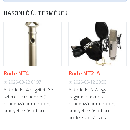
HASONLÓ ÚJ TERMÉKEK
Rode NT4
Rode NT2-A
2026-03-28 01:37
2026-05-12 20:00
A Rode NT4 rögzített XY
A Rode NT2-A egy
sztereó elrendezésű
nagymembrános
kondenzátor mikrofon,
kondenzátor mikrofon,
amelyet elsősorban...
amelyet elsősorban
professzionális és...