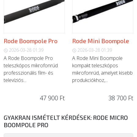
Rode Boompole Pro
Rode Mini Boompole
2026-03-28 01:39
2026-03-28 01:39
A Rode Boompole Pro
A Rode Mini Boompole
teleszkópos mikrofonrúd
kompakt teleszkópos
professzionális film- és
mikrofonrúd, amelyet kisebb
televíziós...
produkciókhoz,...
47 900 Ft
38 700 Ft
GYAKRAN ISMÉTELT KÉRDÉSEK: RODE MICRO
BOOMPOLE PRO