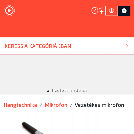
DJ ESZKÖZ
KERESS A KATEGÓRIÁKBAN
HANGTECHNIKA
FÉNYTECHNIKA
▲ fizetett hirdetés
STÚDIÓTECHNIKA
Hangtechnika
Mikrofon
Vezetékes mikrofon
EGYÉB
SZOLGÁLTATÁSOK