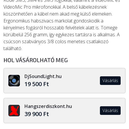
Rode SM3, SM4 és SM5 fogókkal, valamint a VideoMic és
VideoMic Pro mikrofonokkal. A belső kábelezésnek
köszönhetően a kábel nem akad meg külső elemeken.
Ergonomikus habszivacs markolat gondoskodik a
kényelmes fogásról hosszabb felvételek alatt is. Tömege
körülbelül 256 gramm, így egykezes tartásra is alkalmas. A
csúcson szabványos 3/8 colos menetes csatlakozó
található.
HOL VÁSÁROLHATÓ MEG
DjSoundLight.hu
Vásárlás
19 500 Ft
Hangszerdiszkont.hu
Vásárlás
39 900 Ft