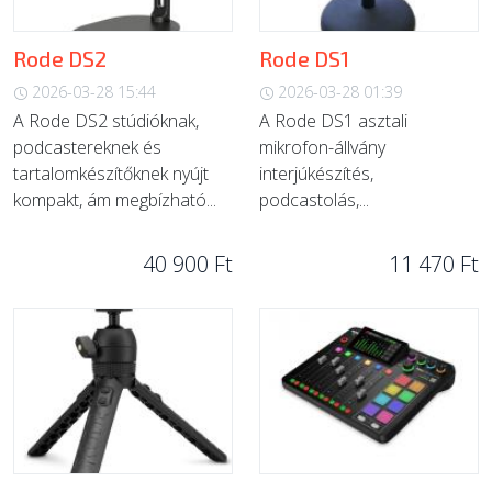
Rode DS2
Rode DS1
2026-03-28 15:44
2026-03-28 01:39
A Rode DS2 stúdióknak,
A Rode DS1 asztali
podcastereknek és
mikrofon-állvány
tartalomkészítőknek nyújt
interjúkészítés,
kompakt, ám megbízható...
podcastolás,...
40 900 Ft
11 470 Ft