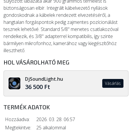
súlyozott lábazata akár 900 grammos terhelést is
biztonságosan elbír. Integrált kábelvezető nyílások
gondoskodnak a kábelek rendezett elvezetéséről, a
hangtalan forgáspontok pedig zajmentes pozícionálást
tesznek lehetővé. Standard 5/8" menetes csatlakozóval
rendelkezik, és 3/8" adapterrel kompatibilis, így szinte
bármilyen mikrofonhoz, kamerához vagy kiegészítőhöz
illeszthető.
HOL VÁSÁROLHATÓ MEG
DjSoundLight.hu
Vásárlás
36 500 Ft
TERMÉK ADATOK
Hozzáadva:
2026. 03. 28. 06:57
Megtekintve:
25 alkalommal