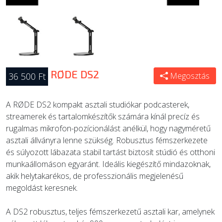
RØDE DS2
36 500 Ft
Megosztás
A RØDE DS2 kompakt asztali studiókar podcasterek,
streamerek és tartalomkészítők számára kínál precíz és
rugalmas mikrofon-pozícionálást anélkül, hogy nagyméretű
asztali állványra lenne szükség. Robusztus fémszerkezete
és súlyozott lábazata stabil tartást biztosít stúdió és otthoni
munkaállomáson egyaránt. Ideális kiegészítő mindazoknak,
akik helytakarékos, de professzionális megjelenésű
megoldást keresnek.
A DS2 robusztus, teljes fémszerkezetű asztali kar, amelynek