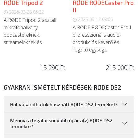
RØDE Tripod 2
RØDE RØDECaster Pro
II
2026-03-28 05:22
2026-05-12 09:06
A RØDE Tripod 2 asztali
mikrofonállvány
A RØDE RØDECaster Pro II
podcastereknek,
professzionális audió-
streamelőknek és...
produkciós keverő és
rögzítő egység...
15 290 Ft
215 000 Ft
GYAKRAN ISMÉTELT KÉRDÉSEK: RØDE DS2
Hol vásárolhatok használt RØDE DS2 terméket?
Mennyi a legalacsonyabb új ár a(z) RØDE DS2
termékre?