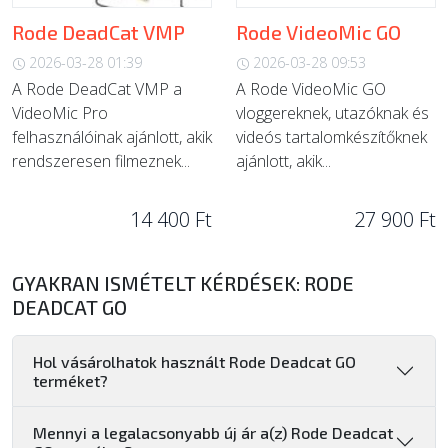
Rode DeadCat VMP
Rode VideoMic GO
2026-03-28 01:39
2026-03-28 09:53
A Rode DeadCat VMP a
A Rode VideoMic GO
VideoMic Pro
vloggereknek, utazóknak és
felhasználóinak ajánlott, akik
videós tartalomkészítőknek
rendszeresen filmeznek...
ajánlott, akik...
14 400 Ft
27 900 Ft
GYAKRAN ISMÉTELT KÉRDÉSEK: RODE
DEADCAT GO
Hol vásárolhatok használt Rode Deadcat GO
terméket?
Mennyi a legalacsonyabb új ár a(z) Rode Deadcat