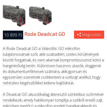
Rode Deadcat GO
10 899 Ft
Megosztás
A Rode Deadcat GO a VideoMic GO mikrofon
tulajdonosainak szól, akik szabadtéri, szeles körülmények
között forgatnak, és nem akarnak kompromisszumot kötni a
hangminőség terén. Különösen hasznos utazók, vloggerek
és dokumentumfilmesek számára, akik gyorsan és
egyszerűen szeretnék csökkenteni a szélzajt anélkül, hogy
nehézkes kiegészítőkkel kellene bajlódniuk.
A Deadcat GO akusztikailag áteresztő szintetikus szőrmével
rendelkezik, amely hatékonyan tompítja a szélből eredő zajt,
miközben megőrzi a mikrofon eredeti hangkarakterét és