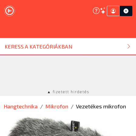
DJ ESZKÖZ
KERESS A KATEGÓRIÁKBAN
HANGTECHNIKA
FÉNYTECHNIKA
▲ fizetett hirdetés
STÚDIÓTECHNIKA
Hangtechnika
Mikrofon
Vezetékes mikrofon
EGYÉB
SZOLGÁLTATÁSOK