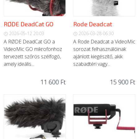
RØDE DeadCat GO
Rode Deadcat
2026-05-12 20:03
2026-03-28 06:30
A RØDE DeadCat GO a
A Rode Deadcat a VideoMic
VideoMic GO mikrofonhoz
sorozat felhasználóinak
tervezett szőrös szélfogó,
ajánlott kiegészítő, akik
amely ideális...
szabadtéri vagy...
11 600 Ft
15 900 Ft