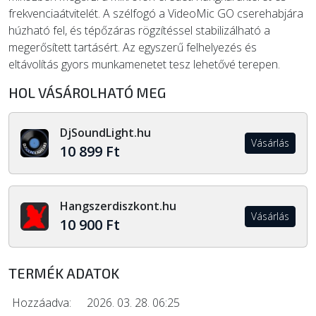
frekvenciaátvitelét. A szélfogó a VideoMic GO cserehabjára
húzható fel, és tépőzáras rögzítéssel stabilizálható a
megerősített tartásért. Az egyszerű felhelyezés és
eltávolítás gyors munkamenetet tesz lehetővé terepen.
HOL VÁSÁROLHATÓ MEG
DjSoundLight.hu
Vásárlás
10 899 Ft
Hangszerdiszkont.hu
Vásárlás
10 900 Ft
TERMÉK ADATOK
Hozzáadva:
2026. 03. 28. 06:25