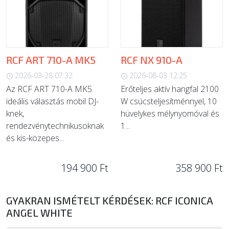
RCF ART 710-A MK5
RCF NX 910-A
2026-03-28 07:32
2026-08-03 12:25
Az RCF ART 710-A MK5
Erőteljes aktív hangfal 2100
ideális választás mobil DJ-
W csúcsteljesítménnyel, 10
knek,
hüvelykes mélynyomóval és
rendezvénytechnikusoknak
1...
és kis-közepes...
194 900 Ft
358 900 Ft
GYAKRAN ISMÉTELT KÉRDÉSEK: RCF ICONICA
ANGEL WHITE