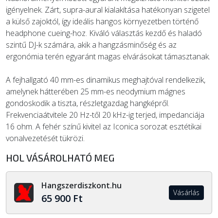
igényelnek. Zárt, supra-aural kialakítása hatékonyan szigetel
a külső zajoktól, így ideális hangos környezetben történő
headphone cueing-hoz. Kiváló választás kezdő és haladó
szintű DJ-k számára, akik a hangzásminőség és az
ergonómia terén egyaránt magas elvárásokat támasztanak.
A fejhallgató 40 mm-es dinamikus meghajtóval rendelkezik,
amelynek hátterében 25 mm-es neodymium mágnes
gondoskodik a tiszta, részletgazdag hangképről.
Frekvenciaátvitele 20 Hz-től 20 kHz-ig terjed, impedanciája
16 ohm. A fehér színű kivitel az Iconica sorozat esztétikai
vonal­vezet­ését tükrözi.
HOL VÁSÁROLHATÓ MEG
Hangszerdiszkont.hu
Vásárlás
65 900 Ft