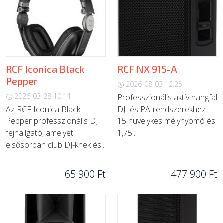
RCF Iconica Black
RCF NX 915-A
Pepper
2026-08-03 12:25
2026-03-28 10:14
Professzionális aktív hangfal
Az RCF Iconica Black
DJ- és PA-rendszerekhez.
Pepper professzionális DJ
15 hüvelykes mélynyomó és
fejhallgató, amelyet
1,75...
elsősorban club DJ-knek és...
65 900 Ft
477 900 Ft