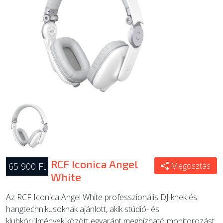
ÚJ TERMÉKEK
RCF Iconica Angel
65 900 Ft
Megosztás
White
Az RCF Iconica Angel White professzionális DJ-knek és
hangtechnikusoknak ajánlott, akik stúdió- és
klubkörülmények között egyaránt megbízható monitorozást