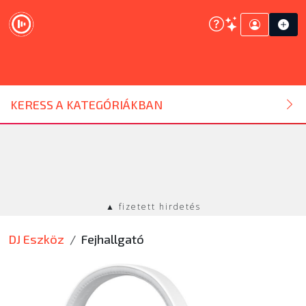
DJ ESZKÖZ
KERESS A KATEGÓRIÁKBAN
HANGTECHNIKA
FÉNYTECHNIKA
▲ fizetett hirdetés
STÚDIÓTECHNIKA
DJ Eszköz
Fejhallgató
EGYÉB
SZOLGÁLTATÁSOK