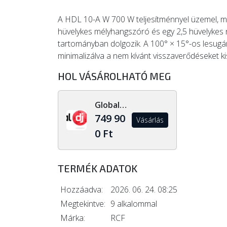
A HDL 10-A W 700 W teljesítménnyel üzemel, m
hüvelykes mélyhangszóró és egy 2,5 hüvelyke
tartományban dolgozik. A 100° × 15°-os lesugárzá
minimalizálva a nem kívánt visszaverődéseket k
HOL VÁSÁROLHATÓ MEG
Global Dj Shop
749 90
Vásárlás
0 Ft
TERMÉK ADATOK
Hozzáadva:
2026. 06. 24. 08:25
Megtekintve:
9 alkalommal
Márka:
RCF