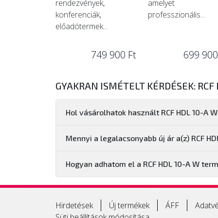
rendezvények,
amelyet
konferenciák,
professzionális...
előadótermek...
749 900 Ft
699 900
GYAKRAN ISMÉTELT KÉRDÉSEK: RCF 
Hol vásárolhatok használt RCF HDL 10-A W
Mennyi a legalacsonyabb új ár a(z) RCF H
Hogyan adhatom el a RCF HDL 10-A W ter
Hirdetések
Új termékek
ÁFF
Adatvé
Süti beállítások módosítása