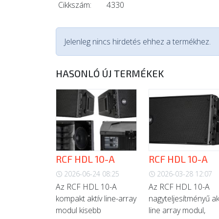
Cikkszám:
4330
Jelenleg nincs hirdetés ehhez a termékhez.
HASONLÓ ÚJ TERMÉKEK
RCF HDL 10-A
RCF HDL 10-A
2026-06-24 08:25
2026-03-28 12:07
Az RCF HDL 10-A
Az RCF HDL 10-A
kompakt aktív line-array
nagyteljesítményű ak
modul kisebb
line array modul,