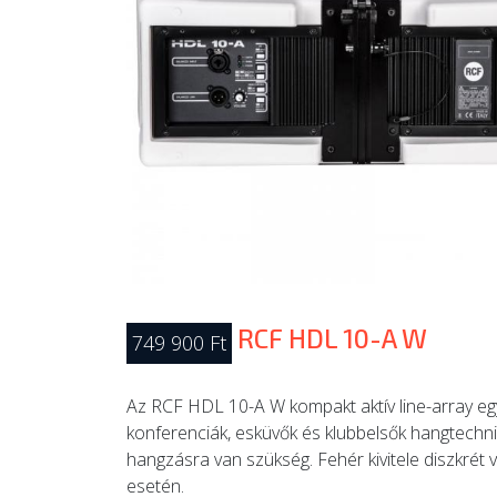
RCF HDL 10-A W
749 900 Ft
Az RCF HDL 10-A W kompakt aktív line-array e
konferenciák, esküvők és klubbelsők hangtechnik
hangzásra van szükség. Fehér kivitele diszkrét vi
esetén.