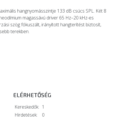
aximális hangnyomásszintje 133 dB csúcs SPL. Két 8
s neodímium magassávú driver 65 Hz–20 kHz-es
si szög fókuszált, irányított hangterítést biztosít,
isebb terekben.
ELÉRHETŐSÉG
Kereskedők:
1
Hirdetések:
0