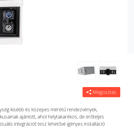
Megosztás
gység kisebb és közepes méretű rendezvények,
usainak ajánlott, ahol helytakarékos, de erőteljes
zuális integrációt tesz lehetővé igényes installáció