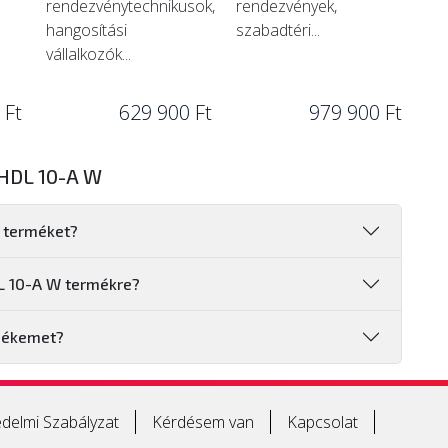
rendezvénytechnikusok,
rendezvények,
hangosítási
szabadtéri...
vállalkozók...
 Ft
629 900 Ft
979 900 Ft
HDL 10-A W
 terméket?
DL 10-A W termékre?
mékemet?
delmi Szabályzat
Kérdésem van
Kapcsolat