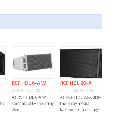
RCF HDL 6-A W
RCF HDL 20-A
2026-06-24 08:25
2026-06-24 08:25
Az RCF HDL 6-A W
Az RCF HDL 20-A aktív
tív
kompakt aktív line-array
line-array modul
elem
középméretű és nagy