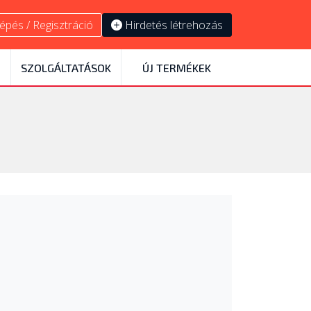
épés / Regisztráció
Hirdetés létrehozás
SZOLGÁLTATÁSOK
ÚJ TERMÉKEK