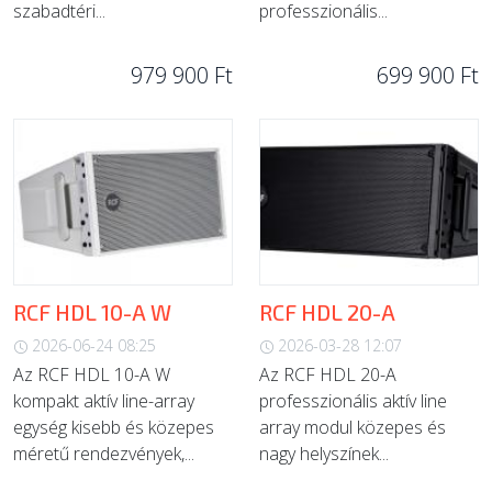
szabadtéri...
professzionális...
979 900 Ft
699 900 Ft
RCF HDL 10-A W
RCF HDL 20-A
2026-06-24 08:25
2026-03-28 12:07
Az RCF HDL 10-A W
Az RCF HDL 20-A
kompakt aktív line-array
professzionális aktív line
egység kisebb és közepes
array modul közepes és
méretű rendezvények,...
nagy helyszínek...