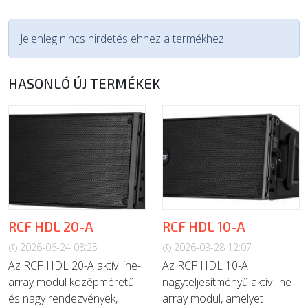
Jelenleg nincs hirdetés ehhez a termékhez.
HASONLÓ ÚJ TERMÉKEK
RCF HDL 20-A
RCF HDL 10-A
2026-06-24 08:25
2026-03-28 12:07
Az RCF HDL 20-A aktív line-
Az RCF HDL 10-A
array modul középméretű
nagyteljesítményű aktív line
és nagy rendezvények,
array modul, amelyet