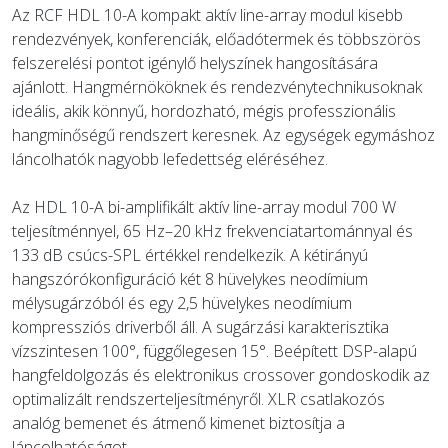
Az RCF HDL 10-A kompakt aktív line-array modul kisebb
rendezvények, konferenciák, előadótermek és többszörös
felszerelési pontot igénylő helyszínek hangosítására
ajánlott. Hangmérnököknek és rendezvénytechnikusoknak
ideális, akik könnyű, hordozható, mégis professzionális
hangminőségű rendszert keresnek. Az egységek egymáshoz
láncolhatók nagyobb lefedettség eléréséhez.
Az HDL 10-A bi-amplifikált aktív line-array modul 700 W
teljesítménnyel, 65 Hz–20 kHz frekvenciatartománnyal és
133 dB csúcs-SPL értékkel rendelkezik. A kétirányú
hangszórókonfiguráció két 8 hüvelykes neodímium
mélysugárzóból és egy 2,5 hüvelykes neodímium
kompressziós driverből áll. A sugárzási karakterisztika
vízszintesen 100°, függőlegesen 15°. Beépített DSP-alapú
hangfeldolgozás és elektronikus crossover gondoskodik az
optimalizált rendszerteljesítményről. XLR csatlakozós
analóg bemenet és átmenő kimenet biztosítja a
láncolhatóságot.