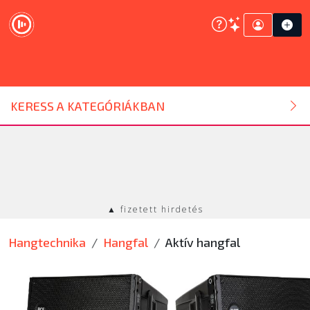
DJ ESZKÖZ
KERESS A KATEGÓRIÁKBAN
HANGTECHNIKA
FÉNYTECHNIKA
▲ fizetett hirdetés
STÚDIÓTECHNIKA
Hangtechnika
Hangfal
Aktív hangfal
EGYÉB
SZOLGÁLTATÁSOK