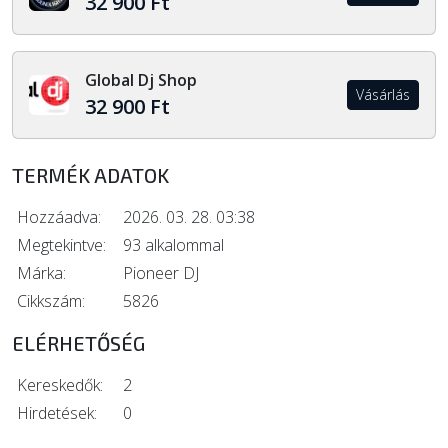
32 900 Ft
Global Dj Shop
Vásárlás
32 900 Ft
TERMÉK ADATOK
Hozzáadva:
2026. 03. 28. 03:38
Megtekintve:
93 alkalommal
Márka:
Pioneer DJ
Cikkszám:
5826
ELÉRHETŐSÉG
Kereskedők:
2
Hirdetések:
0