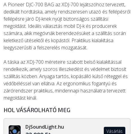
A Pioneer DJC-700 BAG az XDJ-700 lejátszóhoz tervezett,
dedikált hordtáska, amely rendszeresen utazó és fellépésről
fellépésre járó DJ-knek nyújt biztonságos szállítási
megoldást. Ideális választás mobil DJ-k és producerek
számára, akik megóvnák berendezésüket a szállítás során
keletkező ütésektől és kopástól. Praktikus kialakítása
leegyszerűsíti a felszerelés mozgatását.
A táska az XDJ-700 méreteire szabott belső kialakítással
rendelkezik, amely szoros illeszkedést és védelmet biztosít
szállítás közben. Anyaga tartós, kopásálló külső réteggel és
védőbéléssel van ellátva. Az ergonomikus fogantyú és
zárórendszer praktikus, mindennapi használatra tervezett
megoldást kínál.
HOL VÁSÁROLHATÓ MEG
DjSoundLight.hu
Vásárlás