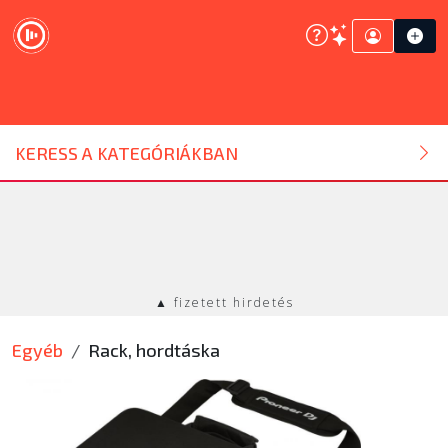
DJ ESZKÖZ
KERESS A KATEGÓRIÁKBAN
HANGTECHNIKA
FÉNYTECHNIKA
▲ fizetett hirdetés
STÚDIÓTECHNIKA
Egyéb
Rack, hordtáska
EGYÉB
SZOLGÁLTATÁSOK