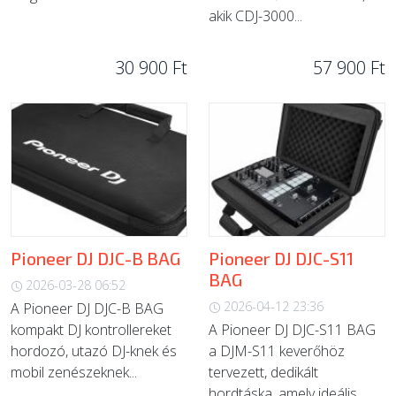
akik CDJ-3000...
30 900 Ft
57 900 Ft
Pioneer DJ DJC-B BAG
Pioneer DJ DJC-S11
BAG
2026-03-28 06:52
2026-04-12 23:36
A Pioneer DJ DJC-B BAG
kompakt DJ kontrollereket
A Pioneer DJ DJC-S11 BAG
hordozó, utazó DJ-knek és
a DJM-S11 keverőhöz
mobil zenészeknek...
tervezett, dedikált
hordtáska, amely ideális...