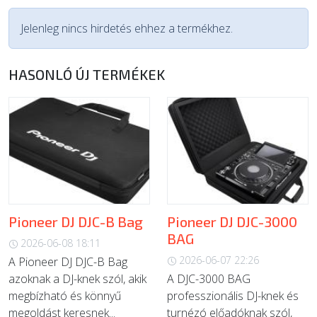
Jelenleg nincs hirdetés ehhez a termékhez.
HASONLÓ ÚJ TERMÉKEK
Pioneer DJ DJC-B Bag
Pioneer DJ DJC-3000
BAG
2026-06-08 18:11
2026-06-07 22:26
A Pioneer DJ DJC-B Bag
azoknak a DJ-knek szól, akik
A DJC-3000 BAG
megbízható és könnyű
professzionális DJ-knek és
megoldást keresnek...
turnézó előadóknak szól,